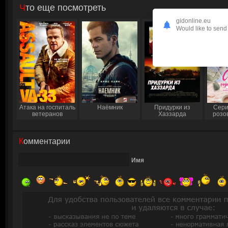
Что еще посмотреть
gidonline.eu
Would like to send 
Атака на госпиталь
Наёмник
Придурки из
Сери
ветеранов
Хаззарда
розо
Комментарии
Имя