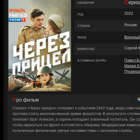
Сери
название
2022
год
Россия
страна
жанр
Военны
Сергей 
режиссер
в главных ролях
Павел Б
Мария Б
Пускепа
Про фильм
Сериал «Через прицел» отправит к событиям 1942 года, когда советс
противостоять многочисленной армии фашистов. В результате столкн
погибает брат Алексея, а парень попадает в военный госпиталь. Он с
чтобы вернуться на фронт и отомстить обидчику. Медицинская комисси
полученные физические увечья несовместимы с несением службы.