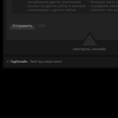
смотреть онлайн
©
ГидОнлайн
- Твой гид в мире кино!