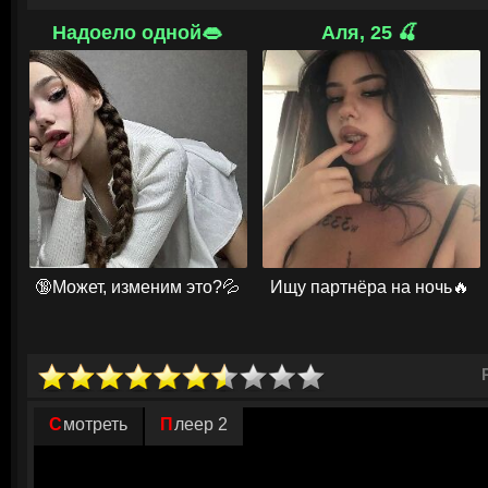
Руководство делает мужчине необычное предложение, в рамках которо
стрельбе. Его подопечными выступает группа молодых девушек, кото
Надоело одной👄
Аля, 25 🍒
нарядах и видели мир в розовых тонах. Им предстоит пройти непросто
которая позволит подготовиться физически и морально к фронтовой о
отличается жестокостью и беспощадностью, но подобная стратегия п
Вскоре девчонки превратятся в профессиональных снайперов, которы
победы над захватчиками. Огнестрельное оружие в руках хрупкой же
инструмент возмездия, а против подобного противника не смогут усто
© ГидОнлайн
🔞Может, изменим это?💦
Ищу партнёра на ночь🔥
Смотреть
Плеер 2