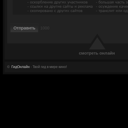
смотреть онлайн
©
ГидОнлайн
- Твой гид в мире кино!