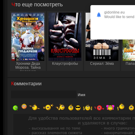
Что еще посмотреть
gidonline.eu
Would like to send 
Хроники Деда
Клаустрофобы
Сериал: Зёма
Папа
Мороза. Тайна
подарков
Комментарии
Имя