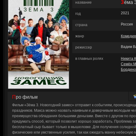
Зёма
название
2021
год
Россия
страна
жанр
Комедия
Вадим В
режиссер
в главных ролях
Никита 
Семён М
Бордино
Про фильм
Фильм «Зёма 3. Новогодний замес» отправит к событиям, происходящ
праздников. Макса можно назвать наивным и доверчивым молодым чел
преимущества обладания большими деньгами. Вместе с другом по про
придумать способ, который позволит хорошо заработать. Проблема за
бесплатный сыр бывает только в мышеловке. Для получения солидно
физические или умственные усилия, так как ожидать манну небесную 