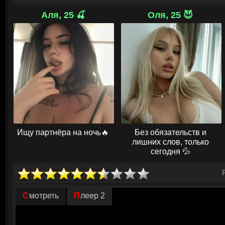
Ребята намерены заработать, чтобы хорошо встретить праздник и по
Аля, 25 🍒
Оля, 25 😈
грузчиками и быстро понимают, что смогут быстро получить только гр
оставляет желать лучшего, поэтому необходимо срочно менять вид де
гениальная мысль, что изображать Деда Мороза и поздравлять клиент
от природы Максу удается договориться с менеджером ивент-агентств
приходиться разучивать стихи в компании с сексапильной Снегурочкой
Ищу партнёра на ночь🔥
Без обязательств и
лишних слов, только
сегодня 💦
Смотреть
Плеер 2