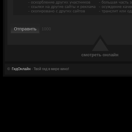
смотреть онлайн
©
ГидОнлайн
- Твой гид в мире кино!