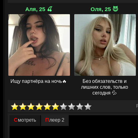
Он заставляет окружающих играть по собственным правилам, извлекая
общепринятые нормы. Ему ловко удается влиять на подсознание и уст
Аля, 25 🍒
Оля, 25 😈
лучшем свете вне зависимости от обстоятельств. Мужчина не стесняет
верности сразу нескольким женщинам. Каждая из избранниц искренне 
идеального партнера для построения крепкой семьи. Обманутым деву
правду и решить, готовы ли они объединить усилия и наказать обнаг
они находились в статусе пешек, а теперь намерены жестоко отомсти
страдания.
© ГидОнлайн
Ищу партнёра на ночь🔥
Без обязательств и
лишних слов, только
сегодня 💦
Смотреть
Плеер 2