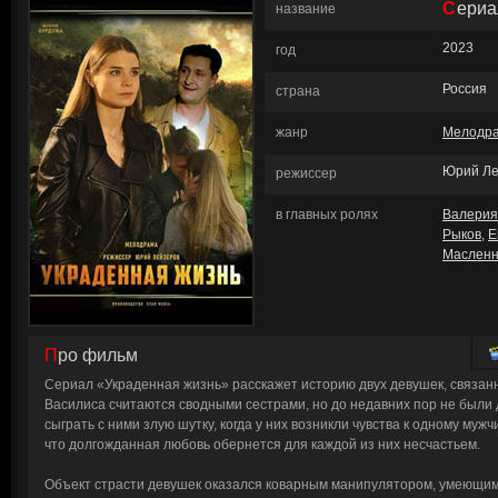
Сери
название
2023
год
Россия
страна
жанр
Мелодр
Юрий Ле
режиссер
в главных ролях
Валерия
Рыков
,
Е
Масленн
Про фильм
Сериал «Украденная жизнь» расскажет историю двух девушек, связан
Василиса считаются сводными сестрами, но до недавних пор не были
сыграть с ними злую шутку, когда у них возникли чувства к одному муж
что долгожданная любовь обернется для каждой из них несчастьем.
Объект страсти девушек оказался коварным манипулятором, умеющим