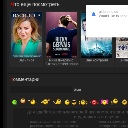
Что еще посмотреть
gidonline.eu
Would like to send 
Василиса
Рики Джервэйс:
Вне контроля
Зимн
Сверхъестественное
Комментарии
Имя