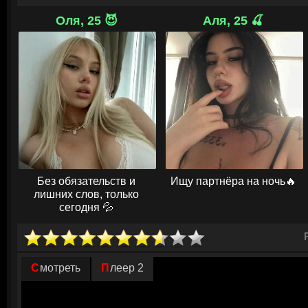
точке, научиться достигать и завершать. Однако в случае с детьми неи
серьезный удар судьбы, как донести до него значимость, и как самому 
Оля, 25 😈
Аля, 25 🍒
пережить такое. В фильме «Бери да помни» шестилетний внучек не в к
разбились.
Мальчонку просто привезли на каникулы к бабушке и дедушке. Лето п
волнительное и веселое одновременно. Ребенок чувствует, что дальше
отдохнуть. Взрослые тоже нацелены подарить ему лучшее беззаботно
школьных заданий на летние дни. Но мир не будет прежним: родня не 
что он осиротел. Тогда они затевают с ним увлекательную игру-прикл
Без обязательств и
Ищу партнёра на ночь🔥
лишних слов, только
сегодня 💦
Смотреть
Плеер 2