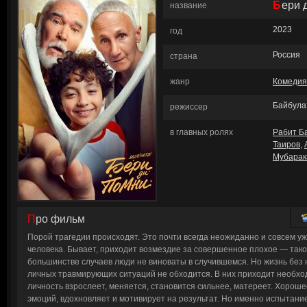
Бери
название
2023
год
Россия
страна
жанр
Комедия
Байбула
режиссер
в главных ролях
Рабит Б
Таиров
,
Мубарак
Про фильм
Порой трагедии происходят. Это почти всегда неожиданно и совсем у
человека. Бывает, приходит возмездие за совершенное плохое — тако
большинстве случаев люди не виноваты в случившемся. Но жизнь без 
личных травмирующих ситуаций не обходится. В них приходит необход
личность взрослеет, меняется, становится сильнее, матереет. Хорош
эмоций, вдохновляет и мотивирует на результат. Но именно испытани