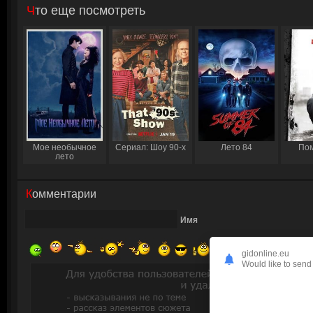
Что еще посмотреть
Мое необычное
Сериал: Шоу 90-х
Лето 84
Пом
лето
Комментарии
Имя
gidonline.eu
Would like to send 