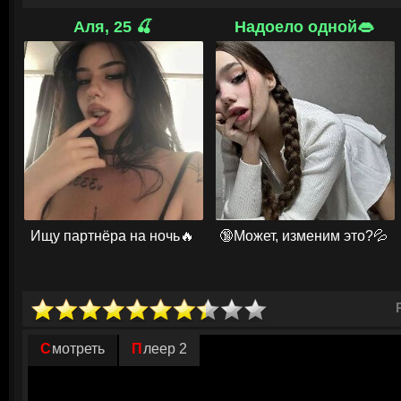
сдаваться.
Аля, 25 🍒
Надоело одной👄
Пришельцы придумали идеальную, как им казалось, схему. Им не очен
планеты, поэтому они задействовали слабеньких людишек, чтобы испо
клеток для своих нарушителей. Гром и Страж присматривали за теми, 
высвободиться от нового «сосуда». Со временем инопланетная раса 
заключать вредоносных собратьев в атмосферные слои. Иань лечится 
что некие загадочные существа проводят странную операцию по тран
внедряют души. Девочка в шоке от увиденного и собирается поскорее 
© ГидОнлайн
Ищу партнёра на ночь🔥
🔞Может, изменим это?💦
Смотреть
Плеер 2