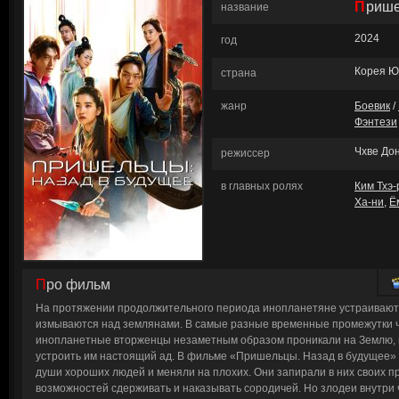
Приш
название
2024
год
Корея 
страна
жанр
Боевик
/
Фэнтези
Чхве Дон
режиссер
в главных ролях
Ким Тхэ-
Ха-ни
,
Ё
Про фильм
На протяжении продолжительного периода инопланетяне устраиваю
измываются над землянами. В самые разные временные промежутки 
инопланетные вторженцы незаметным образом проникали на Землю, 
устроить им настоящий ад. В фильме «Пришельцы. Назад в будущее
души хороших людей и меняли на плохих. Они запирали в них своих пр
возможностей сдерживать и наказывать сородичей. Но злодеи внутри 