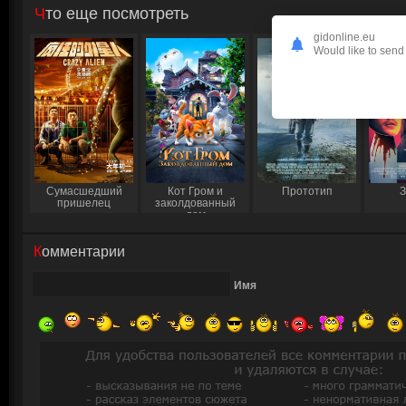
Что еще посмотреть
gidonline.eu
Would like to send 
Сумасшедший
Кот Гром и
Прототип
З
пришелец
заколдованный
дом
Комментарии
Имя