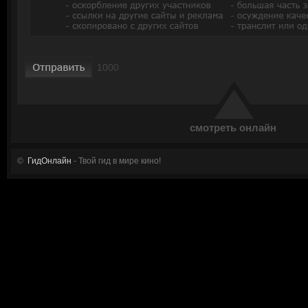
смотреть онлайн
©
ГидОнлайн
- Твой гид в мире кино!