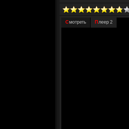
Мужчина оказывается клиентом босса 
снять роскошные апартаменты, но аре
парой. Хитрец предлагает сыграть в 
удается обмануть бдительного хозяина 
Смотреть
Плеер 2
свадьбы. Игра затягивается и принима
между молодыми людьми возникает вза
выбор и решить, действительно ли они