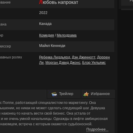
Р
Любовь напрокат
звание
2022
Канада
рана
нр
Комедия
/
Мелодрама
Майкл Кеннеди
жиссер
главных ролях
Ребекка Лиддьярд
,
Дэн Джиннотт
,
Доррен
Ли
,
Морган Дэвид Джонс
,
Блэр Уильямс
Трейлер
Избранное
с Поппи, работающей специалистом по маркетингу. Она
овышении, но никак не может сделать следующий шаг. Девушка
наконец-то начать вести свой бизнес. Она устала от
 и не очень умной начальницы. Однажды в лифте амбициозная
накомцем, встреча с которым окажется судьбоносной.
Подробнее...