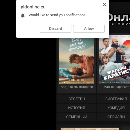
gidonline.eu
Would like to send you notifications
Discard
Allow
Всё, что мы потеряли
Малыш-каратист
ВЕСТЕРН
БИОГРАФИЯ
ИСТОРИЯ
КОМЕДИЯ
СЕМЕЙНЫЙ
СЕРИАЛЫ