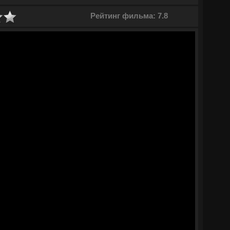
и столкнулся с непреодолимым препятствием. Ему необходимо
ндодатель соглашается заключить договор только с семейной
Рейтинг фильма: 7.8
фиктивные отношения и изобразить безумно влюбленных. Ему
и заставить его поверить, что речь идет о планировании
ет необычный оборот. Чувства невозможно контролировать, а
имное притяжение. Теперь потребуется сделать непростой
 готовы расстаться со статусом холостяков.
© ГидОнлайн