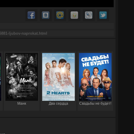
Манк
Два сердца
Свадьбы не будет!