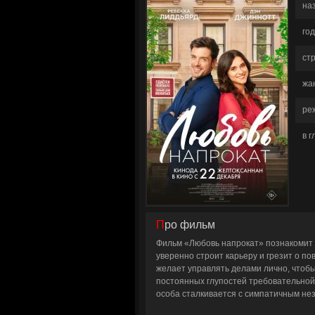
на
год
ст
жа
ре
в 
Про фильм
Фильм «Любовь напрокат» познакомит 
уверенно строит карьеру и грезит о п
желает управлять делами лично, чтобы 
постоянных глупостей требовательной
особа сталкивается с симпатичным нез