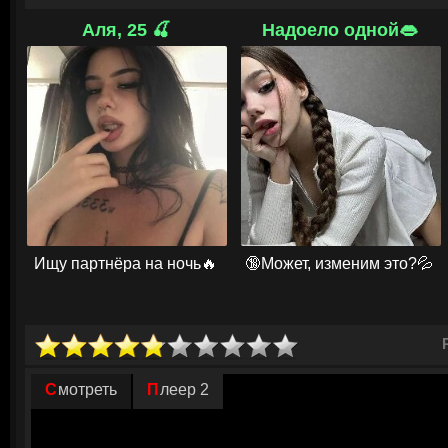
Эти трое обнаруживают уединенную лагуну и первоначально действит
Аля, 25 🍒
Надоело одной👄
спокойном месте, где до спутников не доносится раздражающий шум.
дамы подвергаются беспощадному нападению со стороны косатки, ок
долгих лет нахождения в плену. Агрессивный хищник жаждет мести, и 
смертоносную ловушку. С этого момента девушки и Джош вынуждены в
свое спасение, рассчитывая при этом только на собственные силы. Т
найти возможность уменьшить ярость огромного животного, осознавая
неверного шага окажутся необратимыми.
© ГидОнлайн
Ищу партнёра на ночь🔥
🔞Может, изменим это?💦
Смотреть
Плеер 2