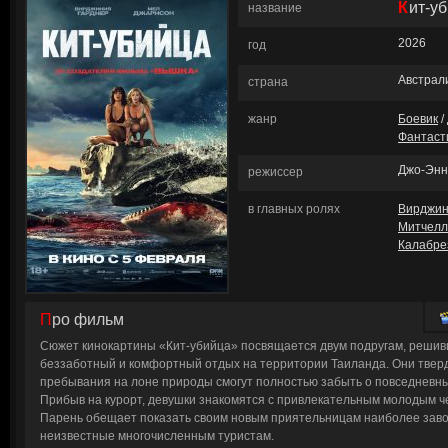
Кит-у
название
2026
год
Австрал
страна
жанр
Боевик
/
Фантаст
Джо-Энн
режиссер
в главных ролях
Вирджин
Митчелл
Калабре
Про фильм
Сюжет кинокартины «Кит-убийца» посвящается двум подругам, решив
беззаботный и комфортный отдых на территории Таиланда. Они тверд
пребывания на лоне природы смогут полностью забыть о повседневны
Прибыв на курорт, девушки знакомятся с привлекательным молодым ч
Парень обещает показать своим новым приятельницам наиболее зав
неизвестные многочисленным туристам.