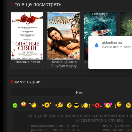
Что еще посмотреть
gidonline.eu
Would like to send 
Опасные связи
Возвращение в
Хищник из бездны
Тот, 
Голубую лагуну
Комментарии
Имя