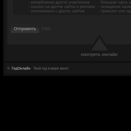
смотреть онлайн
©
ГидОнлайн
- Твой гид в мире кино!