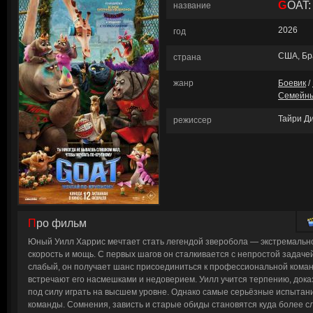
GOAT
название
2026
год
США, Бр
страна
жанр
Боевик
/
Семейн
Тайри Д
режиссер
Про фильм
Юный Уилл Харрис мечтает стать легендой зверобола — экстремальног
скорость и мощь. С первых шагов он сталкивается с непростой задаче
слабый, он получает шанс присоединиться к профессиональной кома
встречают его насмешками и недоверием. Уилл учится терпению, дока
под силу играть на высшем уровне. Однако самые серьёзные испытания
команды. Сомнения, зависть и старые обиды становятся куда более 