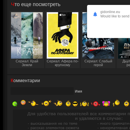
Что еще посмотреть
gidonline.eu
Would like to send 
Сериал: Край
Сериал: Афера по-
Сериал: Слабый
Дьул
Земли
крупному
герой
р
Комментарии
Имя