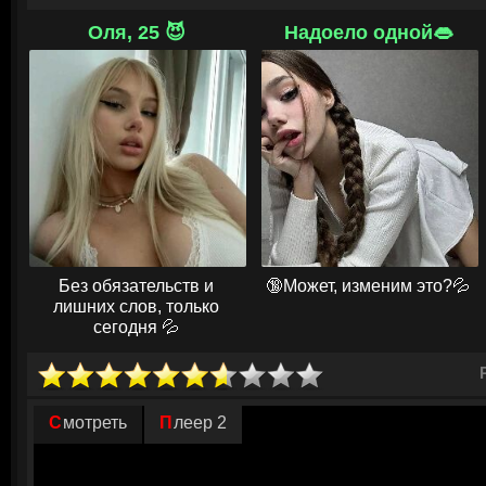
соперник.
Оля, 25 😈
Надоело одной👄
Соревнования и борьба со страхами приводят к тому, что Уилл теряет
ставке. Этот удар заставляет его переосмыслить свои цели и найти н
не только игре, но и дружбе, ответственности и умению быть лидером с
его.
© ГидОнлайн
Без обязательств и
🔞Может, изменим это?💦
лишних слов, только
сегодня 💦
Смотреть
Плеер 2