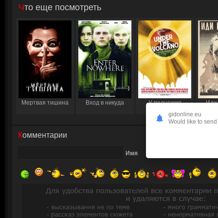
Что еще посмотреть
Мертвая тишина
Вход в никуда
У подножия
Иди
вулкана
gidonline.eu
Would like to send 
Комментарии
Имя