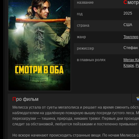
Смот
название
2025
год
США
страна
жанр
Триллер
Стефан 
режиссер
в главных ролях
Меган К
Кларк
,
Р
Про фильм
Мелисса устала от суеты мегаполиса и решает на время сменить обст
наблюдателем на удалённую пожарную вышку посреди густого леса. 
перезагрузки — тишина, природа, никаких тревог. Первые дни проходя
следит за обстановкой, любуется пейзажами и постепенно привыкает 
Но вскоре начинают происходить странные вещи. По ночам Мелисса с