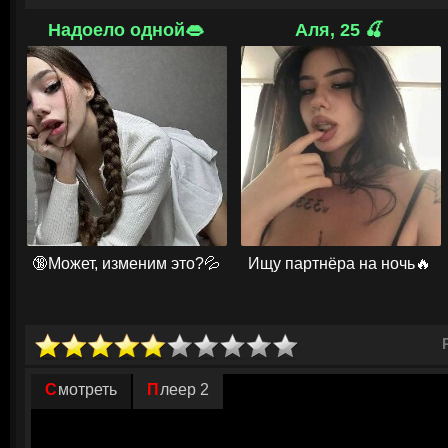
до ближайшей дороги — десятки километров. В бинокль она замечает
исчезают, стоит только сфокусироваться. Однажды она находит у по
Надоело одной👄
Аля, 25 🍒
выложенные камнями, — точно такие же были на старой карте, котору
перед заступлением на смену. Пытаясь разобраться, Мелисса обнару
наблюдатели покидали пост при загадочных обстоятельствах, а в архи
недель записей. Теперь она понимает: лес хранит тайну, а её назначе
случайностью.
© ГидОнлайн
🔞Может, изменим это?💦
Ищу партнёра на ночь🔥
Смотреть
Плеер 2