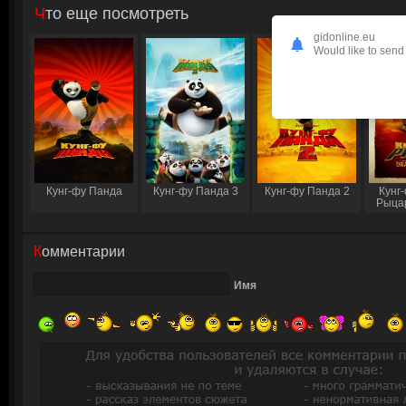
Что еще посмотреть
gidonline.eu
Would like to send 
Кунг-фу Панда
Кунг-фу Панда 3
Кунг-фу Панда 2
Кунг
Рыца
Комментарии
Имя