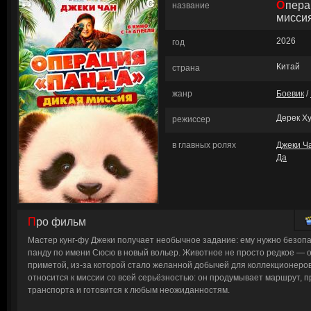
Операция «Панда». Дикая
название
мисси
2026
год
Китай
страна
жанр
Боевик
/
Дерек Х
режиссер
в главных ролях
Джеки Ч
Да
Про фильм
Мастер кунг‑фу Джеки получает необычное задание: ему нужно безоп
панду по имени Сюсю в новый вольер. Животное не просто редкое — 
приметой, из‑за которой стало желанной добычей для коллекционеров
относится к миссии со всей серьёзностью: он продумывает маршрут, 
транспорта и готовится к любым неожиданностям.