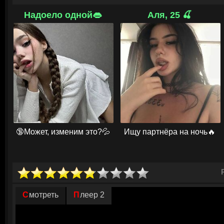
Но всё идёт не по плану: на дороге на них нападает хорошо организо
жаждущая заполучить панду любой ценой. В разгар отчаянной схватки
Надоело одной👄
Аля, 25 🍒
срывается со скалы. Очнувшись, он обнаруживает себя посреди джунг
первобытного племени, которое давно потеряло связь с внешним мир
придётся не только найти её, но и наладить отношения с новыми знак
самообороны и сплотить перед лицом общей угрозы. Впереди его жду
недоразумения и уроки о том, что настоящая сила — в дружбе и взаи
🔞Может, изменим это?💦
Ищу партнёра на ночь🔥
Смотреть
Плеер 2