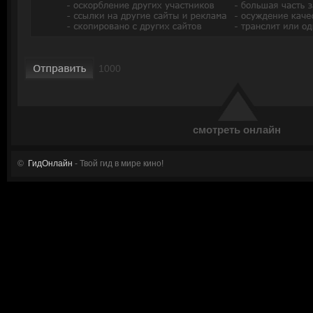
смотреть онлайн
©
ГидОнлайн
- Твой гид в мире кино!