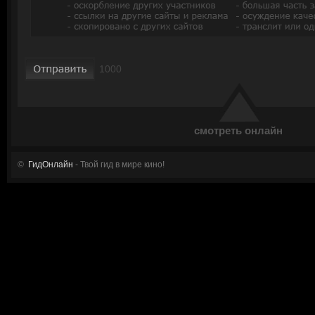
смотреть онлайн
©
ГидОнлайн
- Твой гид в мире кино!