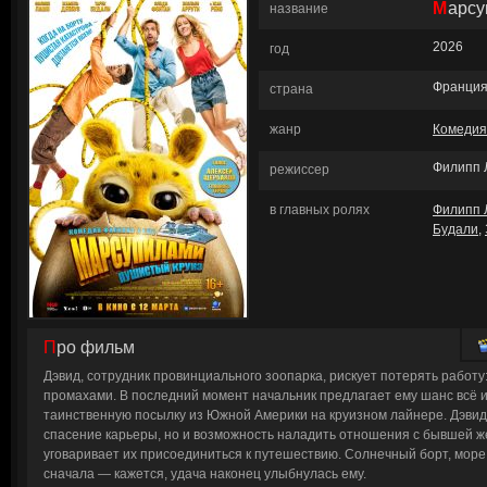
Марс
название
2026
год
Франция
страна
жанр
Комедия
Филипп
режиссер
в главных ролях
Филипп
Будали
,
Про фильм
Дэвид, сотрудник провинциального зоопарка, рискует потерять работу
промахами. В последний момент начальник предлагает ему шанс всё 
таинственную посылку из Южной Америки на круизном лайнере. Дэвид 
спасение карьеры, но и возможность наладить отношения с бывшей же
уговаривает их присоединиться к путешествию. Солнечный борт, море
сначала — кажется, удача наконец улыбнулась ему.