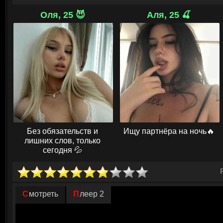
Всё меняется в один миг: коллега Дэвида Стефан из любопытства отк
Оля, 25 😈
Аля, 25 🍒
выпрыгивает очаровательный детёныш Марсупилами — пушистый рыж
и хвостом‑хваталкой. Оказывается, это не просто редкое животное, а к
молодости — и за ним уже охотятся браконьеры и алчные бизнесмены.
выживание: семье, которая едва терпит друг друга, приходится объед
Марсупилами. А тот, словно назло, устраивает хаос на борту — то зап
устраивает переполох в спа‑зоне. Теперь от спасения зверька зависит 
шанс наконец стать настоящей семьёй.
© ГидОнлайн
Без обязательств и
Ищу партнёра на ночь🔥
лишних слов, только
сегодня 💦
Смотреть
Плеер 2