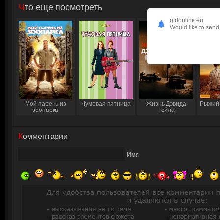
Что еще посмотреть
gidonline.eu
Would like to send 
Мой парень из
Чумовая пятница
Жизнь Дэвида
Рыжий:
зоопарка
Гейла
Комментарии
Имя