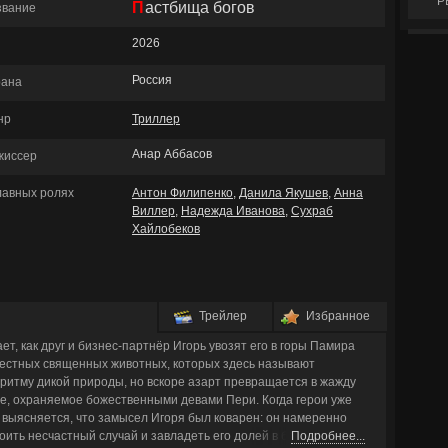
Р
Пастбища богов
звание
2026
Россия
рана
нр
Триллер
Анар Аббасов
жиссер
главных ролях
Антон Филипенко
,
Данила Якушев
,
Анна
Виллер
,
Надежда Иванова
,
Сухраб
Хайлобеков
Трейлер
Избранное
ет, как друг и бизнес-партнёр Игорь увозят его в горы Памира
местных священных животных, которых здесь называют
ритму дикой природы, но вскоре азарт превращается в жажду
ие, охраняемое божественными девами Пери. Когда герои уже
, выясняется, что замысел Игоря был коварен: он намеренно
оить несчастный случай и завладеть его долей в бизнесе. В
Подробнее...