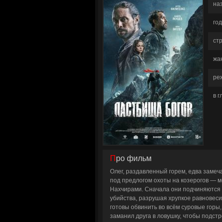
на
год
ст
жа
ре
в 
Про фильм
Олег, раздавленный горем, едва замеча
под предлогом охоты на козерогов — 
Нахчирами. Сначала они подчиняются 
убийства, разрушая хрупкое равновес
готовы обвинить во всём суровые горы
заманил друга в ловушку, чтобы подстр