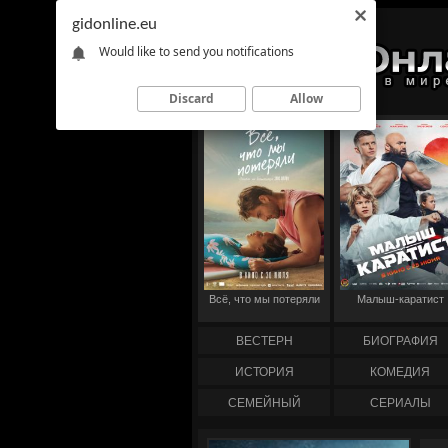
gidonline.eu
Would like to send you notifications
Discard
Allow
Всё, что мы потеряли
Малыш-каратист
ВЕСТЕРН
БИОГРАФИЯ
ИСТОРИЯ
КОМЕДИЯ
СЕМЕЙНЫЙ
СЕРИАЛЫ