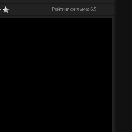
 Санджар.
Рейтинг фильма: 6.5
ами становятся добычей. Настоящая угроза исходит не от
считался самым близким человеком. Участники экспедиции гибнут
лько выжить в схватке с предательством, но и пройти через
зданная природа становится ареной безжалостного возмездия.