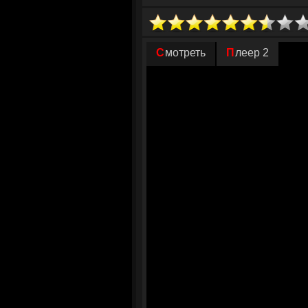
этом ему помогает местный проводник
Привычные роли меняются: охотники с
хищников или природы, а от того, кто 
Смотреть
Плеер 2
один за другим. Олегу предстоит не то
духовное очищение в горах, где перво
© ГидОнлайн