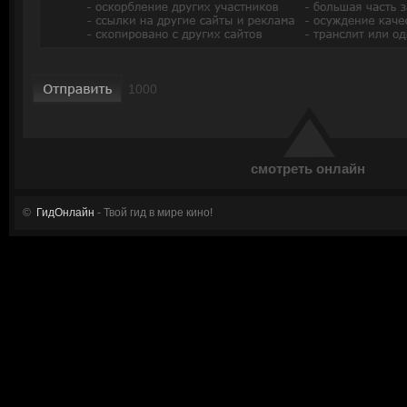
смотреть онлайн
©
ГидОнлайн
- Твой гид в мире кино!