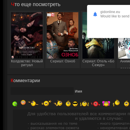
Что еще посмотреть
gidonline.eu
Would like to send 
Колдовство: Новый
Сериал: Озноб
Сериал: Отель «Бо
Аниме
ритуал
Сежур»
пере
Комментарии
Имя