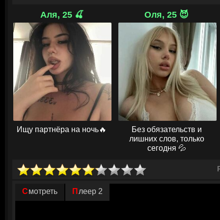
Однако отказ от обряда приводит к цепи неумолимых событий. Мать с
Аля, 25 🍒
Оля, 25 😈
испытывать необъяснимый озноб днём и видит призрак мужа по ночам
вентилятора становится началом кошмара. Висэса находит под кроват
стеклянный глаз — улики, указывающие на колдовство. Когда младши
колдунье, выясняется, что вся семья стала жертвой santet — чёрной 
родственником. Теперь счёт идёт на дни, и выжить смогут только те, к
призрак отца завершит своё кровавое дело.
© ГидОнлайн
Ищу партнёра на ночь🔥
Без обязательств и
лишних слов, только
сегодня 💦
Смотреть
Плеер 2