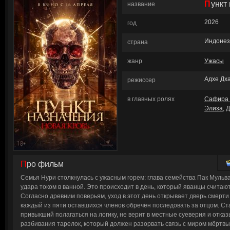
Пунк
название
2026
год
Индонез
страна
жанр
Ужасы
Адхе Дх
режиссер
в главных ролях
Сафира 
Элиза
,
Д
Про фильм
Семья Нури столкнулась с ужасным горем: глава семейства Пак Мульва
удара током в ванной. Это происходит в день, который яванцы считаю
Согласно древним поверьям, уход в этот день открывает дверь смерти 
каждый из пяти оставшихся членов обречён последовать за отцом. Ст
привыкший полагаться на логику, не верит в местные суеверия и отка
разбивания тарелок, который должен разорвать связь с миром мёртвы