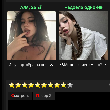
Песчаного монаха.
Аля, 25 🍒
Надоело одной👄
Их путешествие — это не героический эпос, а череда нелепых и опас
им приходится полагаться на хитрость, поддельные реликвии и умени
наступает, когда они сталкиваются с могущественным Желтобровым 
божественной силой, предстоит выжить только благодаря смекалке и 
переворачивает классический сюжет «Путешествия на Запад». В цент
могучие воины, а те, кого обычно не замечают — маленькие люди. Они
судьбе и доказывают, что даже «никто» способен на подвиг.
© ГидОнл
Ищу партнёра на ночь🔥
🔞Может, изменим это?💦
Смотреть
Плеер 2