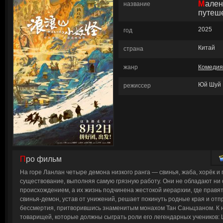
Маленькие демоны
название
путеш
2025
год
Китай
страна
жанр
Комедия
Юй Шуй
режиссер
Про фильм
На горе Ланлан четыре демона низкого ранга — свинья, жаба, хорёк и
существование, выполняя самую грязную работу. Они не обладают ни 
происхождением, а их жизнь подчинена жестокой иерархии, где правя
свинья-демон, устав от унижений, решает покинуть родные края и отп
бессмертия, притворившись знаменитым монахом Тан Саньцзаном. К 
товарищей, которые должны сыграть роли его легендарных учеников: 