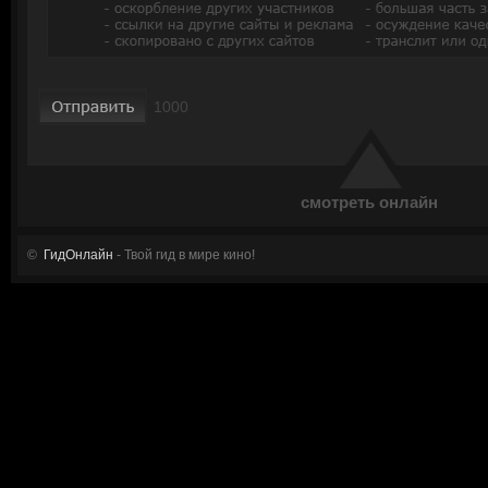
смотреть онлайн
©
ГидОнлайн
- Твой гид в мире кино!