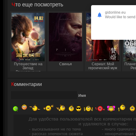
Что еще посмотреть
gidonline.eu
Would like to send 
Путешествие на
Свинья
Сериал: Мой
Плане
Запад:
героический муж
Ре
Реинкарнация
Царя демонов
Комментарии
Имя