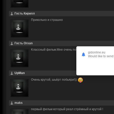
Гость Кирилл
Прикольно и страшно
Гость Orxan
Kлассный фильм.Mне очень понравился
gidonline.eu
Would like to send 
UpMan
Очень крутой, шьёрт побьяри!))
maks
первый фильм который реал стрёмный и крутой !