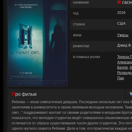
И гасн
название
2016
год
США
страна
жанр
Ужасы
Дэвид Ф
режиссер
в главных ролях
Тереза 
Алексан
Белло
,
А
Роландо
Пан
Про фильм
Ребекка — юная симпатичная девушка. Последние несколько лет она
занятиями в университете и своим любимым молодым человеком. Такж
свет..." поддерживает контакт со своими родителями и младшим брат
показаться, что молодая студентка ведёт совершенно обыкновенную ж
отличается от образа существования тысяч других студентов. Это поч
одного жуткого секрета Ребекки. Дело в том, что практически каждую но