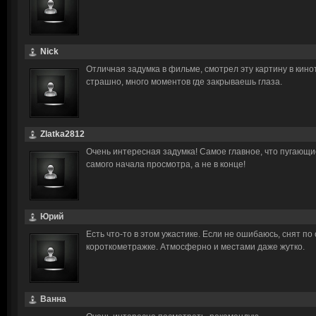
Nick
Отличная задумка в фильме, смотрел эту картину в кин
страшно, много моментов где закрываешь глаза.
Zlatka2812
Очень интересная задумка! Самое главное, что пугающ
самого начала просмотра, а не в конце!
Юрий
Есть что-то в этом ужастике. Если не ошибаюсь, снят п
короткометражке. Атмосферно и местами даже жутко.
Ванна