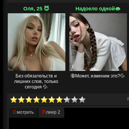
комнате одной и погасить свет, как в нескольких метрах от неё возник
похоже на женщину, но с очень длинными пальцами и настоящими когт
Оля, 25 😈
Надоело одной👄
пугает, но призрак не нападает, причём если включить свет — дух сраз
Несколько дней назад Ребекка узнала трагическую новость — её отец
приехала на похороны. Некоторое время героиня пробудет с мамой и
поделился с сестрой своим глубочайшим страхом. Как выяснилось, па
таинственный призрак. Девушка решила поговорить об этом с матерь
того, она была первой, к кому начал приходить дух. На самом деле си
имени Диана, много лет назад бывшей лучшей подругой мамы Ребекки.
убили, проводя над ней многочисленные опыты. Очень долго Диана не
собралась вместе и призрак решил осуществить кровавую расплату...
Без обязательств и
🔞Может, изменим это?💦
лишних слов, только
сегодня 💦
Смотреть
Плеер 2