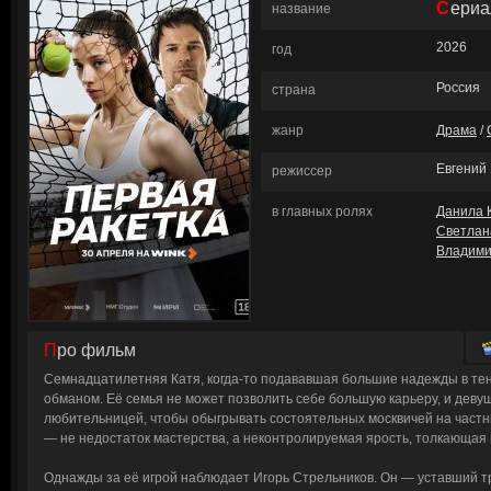
Сери
название
2026
год
Россия
страна
жанр
Драма
/
Евгений
режиссер
в главных ролях
Данила 
Светлан
Владими
Про фильм
Семнадцатилетняя Катя, когда-то подававшая большие надежды в те
обманом. Её семья не может позволить себе большую карьеру, и дев
любительницей, чтобы обыгрывать состоятельных москвичей на частн
— не недостаток мастерства, а неконтролируемая ярость, толкающая 
Однажды за её игрой наблюдает Игорь Стрельников. Он — уставший т