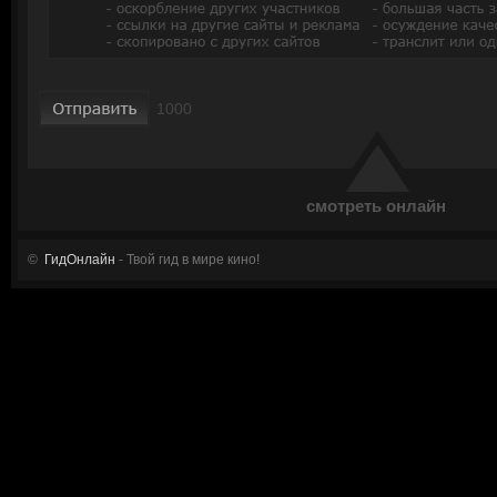
смотреть онлайн
©
ГидОнлайн
- Твой гид в мире кино!