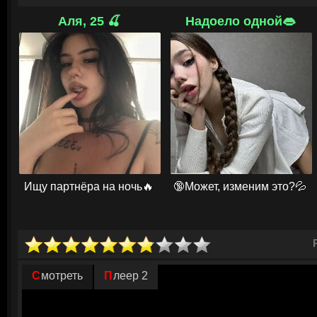
от тенниса" по всей стране. Стрельников сразу понимает, что нашёл "
он готов поставить на кон репутацию, дом и отношения с дочерью. Но
Аля, 25 🍒
Надоело одной👄
сможет достичь вершин, Кате предстоит победить не только титулова
несправедливую систему, где без связей и денег невозможно пробитьс
подачей.
© ГидОнлайн
Ищу партнёра на ночь🔥
🔞Может, изменим это?💦
Смотреть
Плеер 2