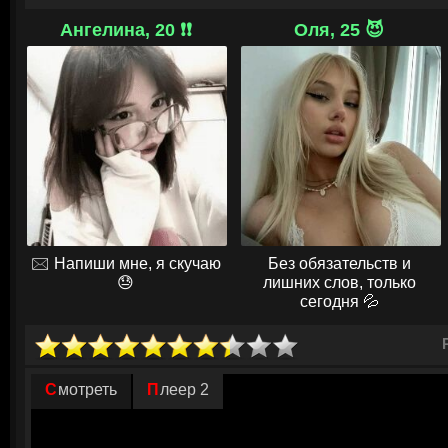
тут же задумал план. Дождавшись ночи, он отправил внука Васю по с
предупредить своих о готовящейся диверсии. Сам же, надев тулуп, взя
Ангелина, 20 ❗❗
Оля, 25 😈
отправился с ними в метель.
Семь вёрст он вёл врага по глухому бездорожью, петляя по замёрзшим
пистолета, приставленного к спине, и копил силы. Когда метель утихла
вывел колонну не под огонь русских пушек, а под смертоносный шквал
товарищей, которые уже ждали врага в засаде. В разразившейся бой
ошибку и выстрелил в старика. Но было поздно — благородный замысе
повторил легендарный подвиг Ивана Сусанина и навсегда вписал имя 
самого пожилого Героя Советского Союза.
© ГидОнлайн
🖂 Напиши мне, я скучаю
Без обязательств и
😓
лишних слов, только
сегодня 💦
Смотреть
Плеер 2