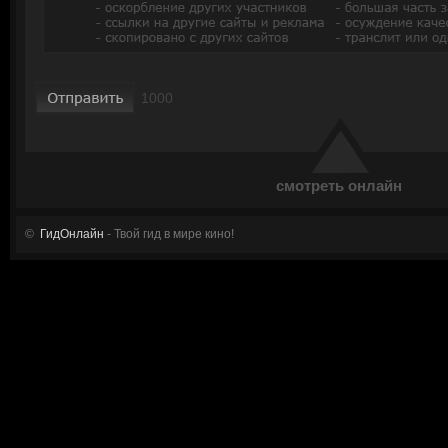
смотреть онлайн
©
ГидОнлайн
- Твой гид в мире кино!