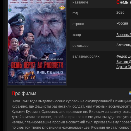
Семь
название
2026
год
Россия
страна
жанр
Военны
Алексан
режиссер
в главных ролях
Фёдор Д
Виктор 
Артём Б
Про фильм
Зима 1942 года выдалась особо суровой на оккупированной Псковщин
Куракино, где фашисты разместили солдат, жил угрюмый восьмидесят
Кузьмич Кузьмин. Односельчане прозвали его Бирюком за замкнутость.
детей и мечтал о покое, но война пришла и в его дом, вынудив его укр
немцы, планировавшие прорыв в советский тыл, приказали ему провес
по скрытой тропе к позициям красноармейцев, Кузьмин не стал сопроти