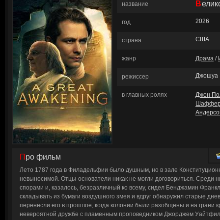
Вели
название
2026
год
США
страна
жанр
Драма
/
Джошуа 
режиссер
в главных ролях
Джон По
Шаффе
Андерсо
Про фильм
Лето 1787 года в Филадельфии было душным, но в зале Конституцион
невыносимой. Отцы-основатели никак не могли договориться. Среди 
спорами и, казалось, безразличный ко всему, сидел Бенджамин Франкл
складывать из бумаги воздушного змея и вдруг обнаружил старые днев
перенесли его в прошлое, когда колонии были разобщены и на грани к
невероятной дружбе с пламенным проповедником Джорджем Уайтфил