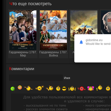
Что еще посмотреть
gidonline.eu
Would like to send 
Гардемарины 1787.
Гардемарины 1787.
Америка: Фильм
Иск
Мир
Война
Комментарии
Имя