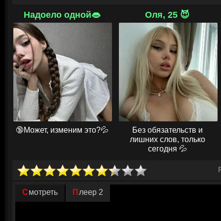
сначала юный Франклин, слушающий наставления отца, затем зрелы
мастерской с внуком и с благоговением рассказывающий о человеке, ко
Надоело одной👄
Оля, 25 😈
«Пробудителя».
Это был тот, кто, несмотря на сословные различия и скептицизм инте
людей, проповедуя свободу во Христе. Неожиданно для себя Франклин,
поддался харизме Уайтфилда. Их неожиданная связь, возникшая в эп
изменила их самих и заложила искру, без которой, возможно, не случ
революция. Старый дипломат понял: истинную свободу нельзя просто
нужно сначала пробудить в сердцах людей.
© ГидОнлайн
🔞Может, изменим это?💦
Без обязательств и
лишних слов, только
сегодня 💦
Смотреть
Плеер 2