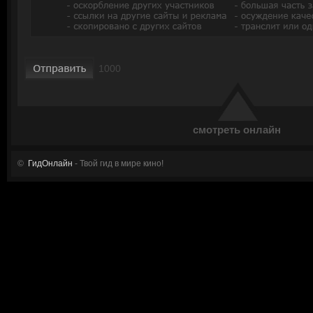
смотреть онлайн
©
ГидОнлайн
- Твой гид в мире кино!