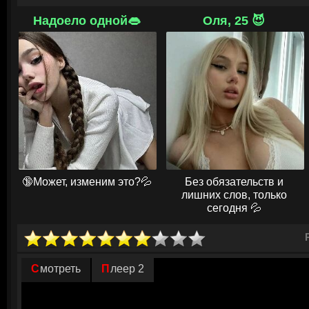
Когда эта группировка начинает охоту на Юник, его жизнь рушится. Ве
кроме как взять правосудие в свои руки. В поисках искупления он испо
Надоело одной👄
Оля, 25 😈
чтобы защитить себя и близких. Лишь оказавшись на грани между люб
чтобы выжить в этой жестокой игре, ему придется пройти через месть 
самых мрачных местах можно найти свет.
© ГидОнлайн
🔞Может, изменим это?💦
Без обязательств и
лишних слов, только
сегодня 💦
Смотреть
Плеер 2