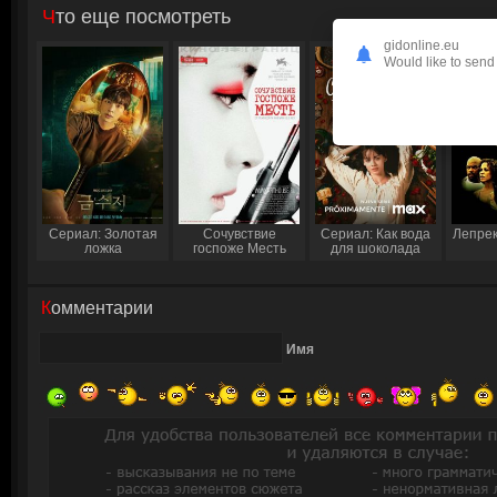
Что еще посмотреть
gidonline.eu
Would like to send 
Сериал: Золотая
Сочувствие
Сериал: Как вода
Лепрек
ложка
госпоже Месть
для шоколада
Комментарии
Имя