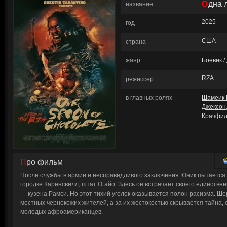
Одна
название
2025
год
США
страна
жанр
Боевик
/
RZA
режиссер
в главных ролях
Шамеик 
Джексон
Крачфи
Про фильм
После службы в армии и несправедливого заключения Юник пытается 
городке Каренсвилл, штат Огайо. Здесь он встречает своего единстве
— кузена Рамси. Но этот тихий уголок оказывается полон расизма. Ше
местных чернокожих жителей, а за их жестокостью скрывается тайна,
молодых афроамериканцев.