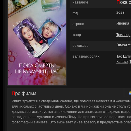
Пока
название
2023
год
Япония
страна
жанр
Триллер
Эидзи У
режиссер
в главных ролях
Тао Цут
Канэко
,
Про фильм
Ринка трудится в свадебном салоне, где помогает невестам и жениха
для их самых счастливых дней. Однако в личной жизни она не столь ус
девушка регистрируется в приложении для знакомств в надежде встре
совпадение — мужчина с именем Тому. Но при встрече её поражает, на
фотографии в анкете. Это вызывает у неё тревогу и предчувствие опа