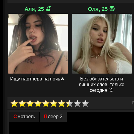
Вскоре в городе начинают происходить жестокие убийства. Жертвы —
через это же приложение. Все они были клиентами салона Ринки. Пол
Аля, 25 🍒
Оля, 25 😈
Тому, и его арестовывают. Но героиня не может успокоиться. Она обр
разработчику приложения, Кагеяме, надеясь найти ответы на свои во
её к ещё более мрачным и пугающим открытиям. Ринка начинает поним
случайных людей, а целенаправленно идёт за ней и её близкими. Это
свои взгляды на тех, кому она доверяла, и осознать, что в мире, где в
скрываться самые страшные тайны.
© ГидОнлайн
Ищу партнёра на ночь🔥
Без обязательств и
лишних слов, только
сегодня 💦
Смотреть
Плеер 2