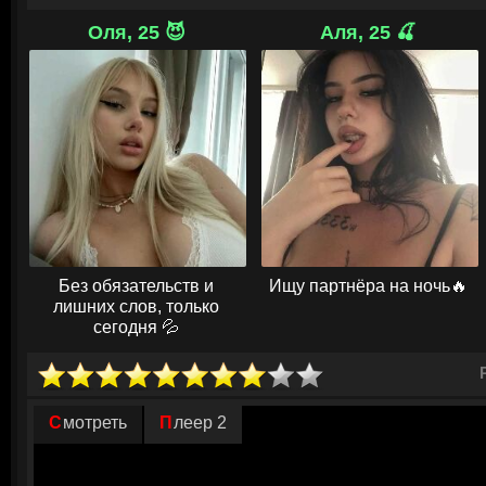
Во время подготовки к миссии команда столкнулась с неожиданными т
поросёнка Метеора они провалили испытание, и он почувствовал себя 
Оля, 25 😈
Аля, 25 🍒
стали его винить. Когда на Земле наступил критический момент, Штор
обратились за помощью к своему юному механику. В этой решающей б
предстояло преодолеть сомнения и применить свой знаменитый рюкз
друзей и предотвратить заморозку планеты.
© ГидОнлайн
Без обязательств и
Ищу партнёра на ночь🔥
лишних слов, только
сегодня 💦
Смотреть
Плеер 2