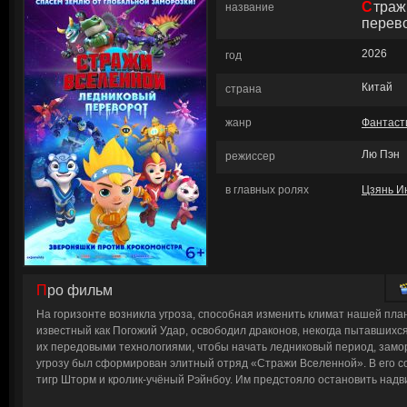
Стражи Вселенной. Ледниковый
название
перев
2026
год
Китай
страна
жанр
Фантаст
Лю Пэн
режиссер
в главных ролях
Цзянь И
Про фильм
На горизонте возникла угроза, способная изменить климат нашей пла
известный как Погожий Удар, освободил драконов, некогда пытавшихс
их передовыми технологиями, чтобы начать ледниковый период, заморо
угрозу был сформирован элитный отряд «Стражи Вселенной». В его с
тигр Шторм и кролик-учёный Рэйнбоу. Им предстояло остановить над