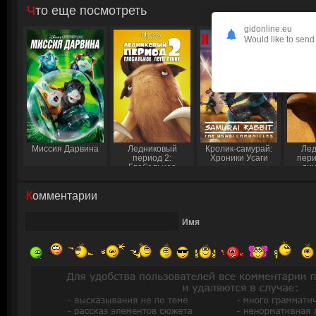
Что еще посмотреть
gidonline.eu
Would like to send 
Миссия Дарвина
Ледниковый
Кролик-самурай:
Лед
период 2:
Хроники Усаги
пери
Глобальное
ди
потепление
Комментарии
Имя