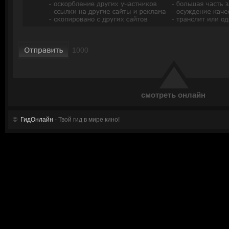
смотреть онлайн
©
ГидОнлайн
- Твой гид в мире кино!