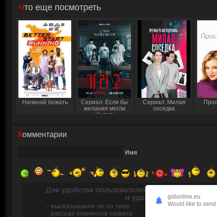
Что еще посмотреть
Начинай бежать
Сериал: Если бы
Сериал: Милая
Прос
желания могли
соседка
убивать
Комментарии
Имя
gidonline.eu
Would like to send 