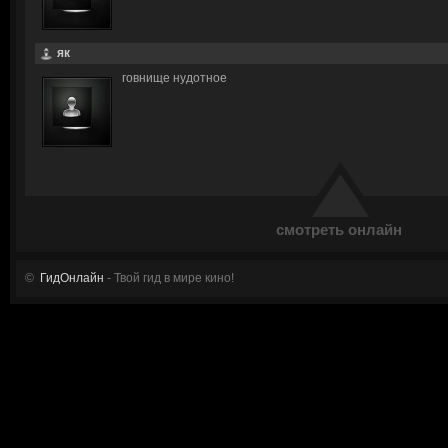
як
говнище нудотное
смотреть онлайн
©
ГидОнлайн
- Твой гид в мире кино!