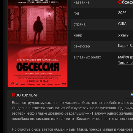
Обсе
название
2026
год
США
страна
жанр
Ужасы
Карри Б
режиссер
в главных ролях
Майкл Д
Томлинс
Про фильм
Беар, сотрудник музыкального магазина, безответно влюблён в свою д
Он давно пытается признаться ей в чувствах, но безуспешно. Однажды
эзотерической лавке древнюю безделушку — «Палочку одного желания
полюбила его сильнее всех на свете. Желание исполняется мгновенно
Но счастье оказывается обманчивым. Никки, прежде милая и уравнов