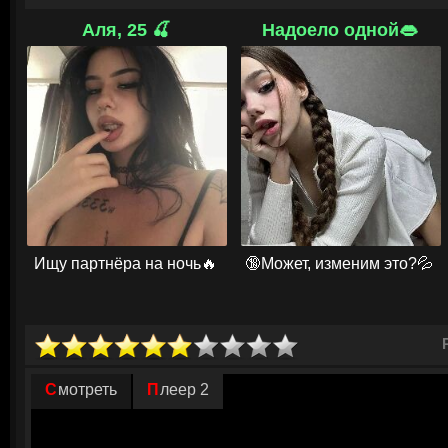
одержимую тень. Её «любовь» становится пугающей: она контролируе
жуткие «сюрпризы» с останками его умершего кота и утрачивает собст
Аля, 25 🍒
Надоело одной👄
выпустил проклятие, и пытается его отменить. Он узнаёт, что это воз
жизни — его или Никки.
© ГидОнлайн
Ищу партнёра на ночь🔥
🔞Может, изменим это?💦
Смотреть
Плеер 2