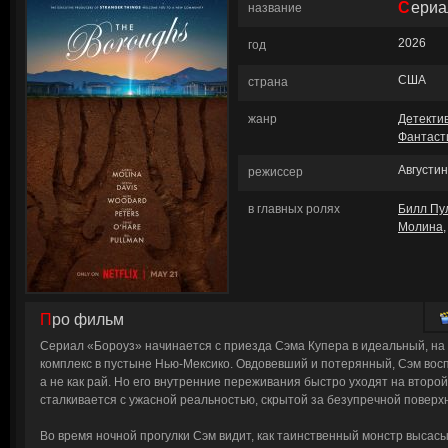
Сери
название
2026
год
США
страна
жанр
Детекти
Фантаст
Августи
режиссер
в главных ролях
Билл Пу
Молина
Про фильм
Сериал «Бороуз» начинается с приезда Сэма Купера в идеальный, на
комплекс в пустыне Нью-Мексико. Овдовевший и потерянный, Сэм восп
а не как рай. Но его внутренние переживания быстро уходят на второй
сталкивается с ужасной реальностью, скрытой за безупречной поверх
Во время ночной прогулки Сэм видит, как таинственный монстр высас