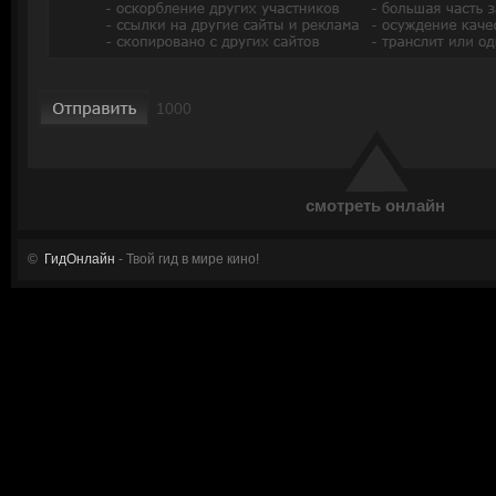
смотреть онлайн
©
ГидОнлайн
- Твой гид в мире кино!