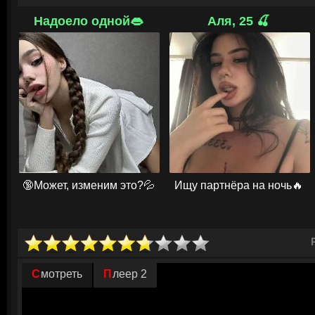
соседей, пока те спят. Местные власти считают его рассказы выдумка
воображением. Оставшись один, Сэм находит союзников среди изгоев 
Надоело одной👄
Аля, 25 🍒
журналистку Джуди, её мужа Арта, циничного бывшего музыкального м
тоже начавшего что-то подозревать. Этой разношёрстной команде, бо
и проблемами с внуками, чем с охотой на монстров, предстоит спасти 
надвигающейся угрозы.
© ГидОнлайн
🔞Может, изменим это?💦
Ищу партнёра на ночь🔥
Смотреть
Плеер 2