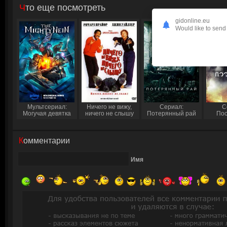
Что еще посмотреть
gidonline.eu
Would like to send 
Мультсериал:
Ничего не вижу,
Сериал:
С
Могучая девятка
ничего не слышу
Потерянный рай
Пос
Комментарии
Имя