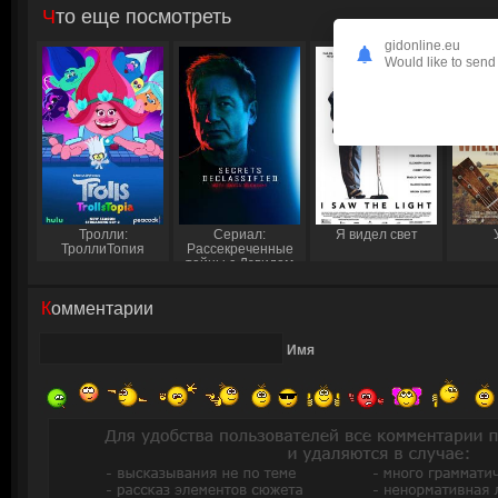
Что еще посмотреть
gidonline.eu
Would like to send 
Тролли:
Сериал:
Я видел свет
ТроллиТопия
Рассекреченные
тайны с Дэвидом
Духовны
Комментарии
Имя