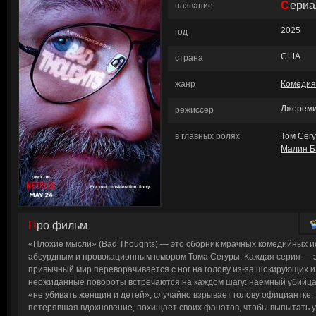
Сери
название
2025
год
США
страна
жанр
Комедия
Джереми
режиссер
в главных ролях
Том Сег
Малин Б
Про фильм
«Плохие мысли» (Bad Thoughts) — это сборник мрачных комедийных 
абсурдным и провокационным юмором Тома Сегуры. Каждая серия — эт
привычный мир переворачивается с ног на голову из-за шокирующих и
неожиданные повороты встречаются на каждом шагу: наёмный убийц
«не убивать женщин и детей», случайно взрывает голову официантке. 
потерявшая вдохновение, похищает своих фанатов, чтобы выпытать 