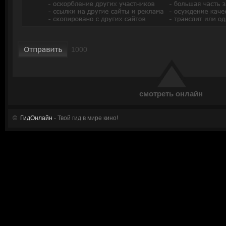
смотреть онлайн
©
ГидОнлайн
- Твой гид в мире кино!