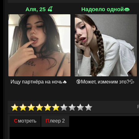
но для всех это лишь формальность.
Аля, 25 🍒
Надоело одной👄
В тесной подводной лодке, где каждый шорох звучит как гром, Саймон
только по снимкам камеры. Кроме удушающей изоляции и гула перебо
отрывистые сигналы с поверхности да голоса прошлых экипажей, наш
чернильной тьме. Вскоре Саймон понимает: страшнее беззвёздного не
скрывается в глубине. Сквозь кровавую муть к шлюзу приближается не
Ищу партнёра на ночь🔥
🔞Может, изменим это?💦
Смотреть
Плеер 2