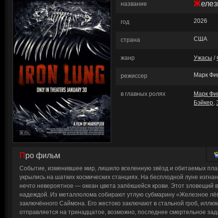
Желе
название
2026
год
США
страна
жанр
Ужасы
/
Марк Фи
режиссер
в главных ролях
Марк Фи
Бэйкер
,
Про фильм
Событие, изменившее мир, лишило вселенную звёзд и обитаемых пл
укрылись на шатких космических станциях. На бесплодной луне изгна
нечто невероятное — океан цвета запёкшейся крови. Этот зловещий 
надеждой. Из металлолома собирают утлую субмарину «Железное лёг
заключённого Саймона. Его жестоко заключают в стальной гроб, илл
отправляется на тринадцатое, возможно, последнее смертельное зада