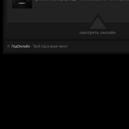
смотреть онлайн
©
ГидОнлайн
- Твой гид в мире кино!