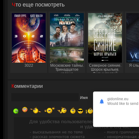
Что еще посмотреть
3022
Московские тайны.
Северное сияние.
Я сл
Тринадцатое
Шорох крыльев.
колено
Фильм третий
Комментарии
Имя
gidonline.eu
Would like to send 