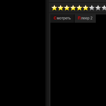
Старшая дочь Авериных, Анна, девушка
уговорить его простить долг. Но вмес
ей унизительную сделку: год работы в
Смотреть
Плеер 2
выбора — альтернативой становится б
дворянина становится необычной служа
ролью, а в усадьбу приезжают другие 
замечают, что между ними возникает 