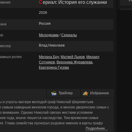
Р
Сериал: История его служанки
звание
2026
Россия
рана
нр
Мелодрама
/
Сериалы
Влад Николаев
жиссер
главных ролях
Милана Бру
,
Матвей Лыков
,
Михаил
Сотников
,
Вероника Журавлева
,
Екатерина Гусева
Трейлер
Избранное
ны и утраты матери молодой граф Николай Шереметьев
я самым завидным женихом города, и многие дворянские семьи с
о внимание. Однако Николай связан жестким условием
ние года, иначе лишится наследства. Тем временем семья
я. Глава семейства проиграл родовое имение в карты графу
Подробнее...