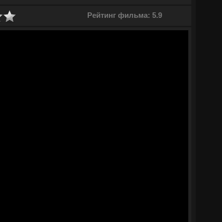
 упрямая и остроумная, решает отправиться к графу, надеясь
Рейтинг фильма: 5.9
то сочувствия холодный и принципиальный Николай предлагает
 его усадьбе в обмен на возвращение имущества. У Анны нет
рак с неприятным ей помещиком. Так дочь разорившегося
нкой в доме завидного жениха. Анна осваивается с новой
претендентки на сердце графа. Со временем Николай и Анна
взаимное притяжение.
© ГидОнлайн