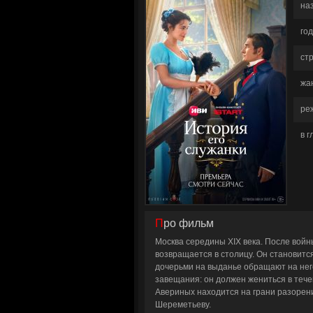
на
год
ст
жа
ре
в 
Про фильм
Москва середины XIX века. После вой
возвращается в столицу. Он становитс
дочерьми на выданье обращают на нег
завещания: он должен жениться в тече
Авериных находится на грани разорени
Шереметьеву.