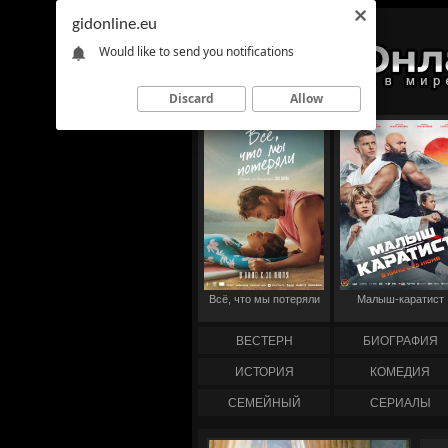
gidonline.eu
Would like to send you notifications
Discard
Allow
Всё, что мы потеряли
Малыш-каратист
ВЕСТЕРН
БИОГРАФИЯ
ИСТОРИЯ
КОМЕДИЯ
СЕМЕЙНЫЙ
СЕРИАЛЫ