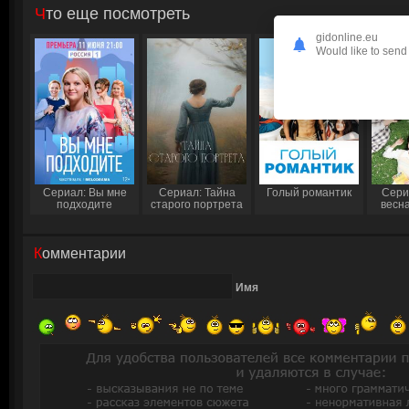
Что еще посмотреть
gidonline.eu
Would like to send 
Сериал: Вы мне
Сериал: Тайна
Голый романтик
Сери
подходите
старого портрета
весн
Комментарии
Имя