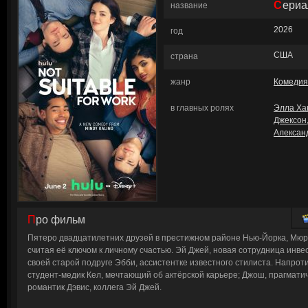
Сери
название
2026
год
США
страна
жанр
Комедия
в главных ролях
Элла Ха
Джексон
Алексан
Про фильм
Пятеро двадцатилетних друзей в престижном районе Нью-Йорка, Мюрр
считая её ключом к личному счастью. Эй Джей, новая сотрудница инве
своей старой подруге Эбби, ассистентке известного стилиста. Напроти
студент-медик Кел, мечтающий об актёрской карьере; Джош, прагмати
романтик Дэвис, коллега Эй Джей.