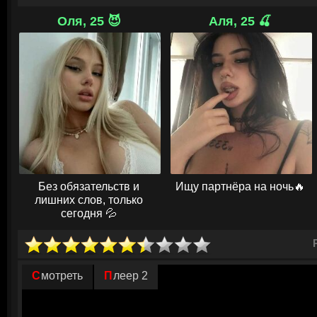
Неловкость их первой встречи усугубляется неожиданным открытием:
Эй Джей, который исчез после их близости. Но в конце третьего эпи
Оля, 25 😈
Аля, 25 🍒
правда: тогда Джош поступил не из цинизма, а из-за собственной нео
что тоже был девственником и боялся её разочарования. Это разруш
и обидчиков, и друзьям предстоит понять, возможно ли построить чт
двойного обмана и профессиональных амбиций.
© ГидОнлайн
Без обязательств и
Ищу партнёра на ночь🔥
лишних слов, только
сегодня 💦
Смотреть
Плеер 2