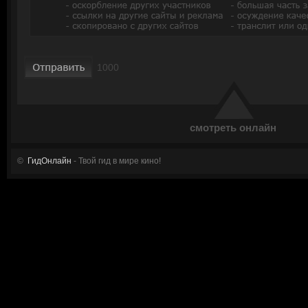
смотреть онлайн
©
ГидОнлайн
- Твой гид в мире кино!