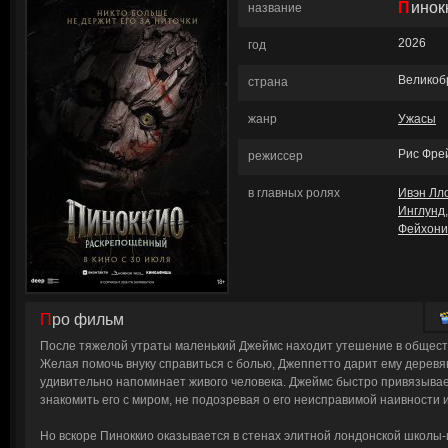
Пино
название
2026
год
Великоб
страна
жанр
Ужасы
Рис Фре
режиссер
в главных ролях
Ивэн Лл
Инглунд
Фейхони
Про фильм
После тяжелой утраты маленький Джеймс находит утешение в общест
Желая помочь внуку справиться с болью, Джеппетто дарит ему деревя
удивительно напоминает живого человека. Джеймс быстро привязывает
знакомить его с миром, не подозревая о его неисправимой наивности и
Но вскоре Пиноккио оказывается в стенах элитной лондонской школы