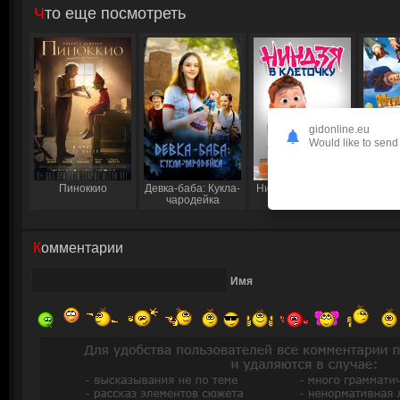
Что еще посмотреть
gidonline.eu
Would like to send 
Пиноккио
Девка-баба: Кукла-
Ниндзя в клеточку
Пи
чародейка
Правди
Комментарии
Имя