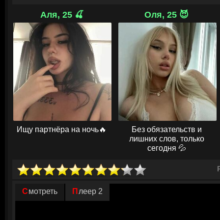
таинственного Говорящего Сверчка кукла решает любой ценой стать н
старший брат Джеймс. Пиноккио начинает свою жестокую и кровавую ох
Аля, 25 🍒
Оля, 25 😈
«плохими», стремясь «вырезать» себе путь к человечности.
© ГидОнл
Ищу партнёра на ночь🔥
Без обязательств и
лишних слов, только
сегодня 💦
Смотреть
Плеер 2