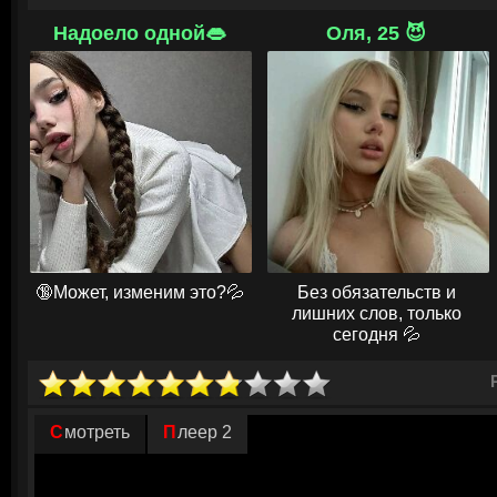
Перед Карсоном встаёт сложный выбор: отдать Ирену правосудию и о
помочь ей, рискуя быть пойманным собственным сыном. Ирена, бежав
Надоело одной👄
Оля, 25 😈
преследований, никому не доверяет. Их вынужденное соседство превр
Каждый жест недоверия может стать последним. Но чем дольше они н
между ними зарождается хрупкая связь. Говорить они могут только на 
начинают понимать друг друга. Эта связь способна исцелить их стары
🔞Может, изменим это?💦
Без обязательств и
лишних слов, только
сегодня 💦
Смотреть
Плеер 2