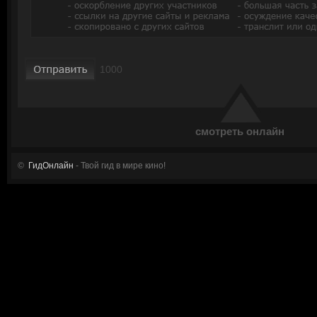
смотреть онлайн
©
ГидОнлайн
- Твой гид в мире кино!