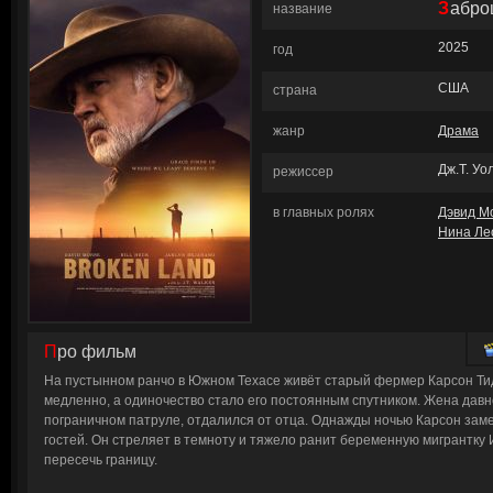
Забр
название
2025
год
США
страна
жанр
Драма
Дж.Т. Уо
режиссер
в главных ролях
Дэвид М
Нина Ле
Про фильм
На пустынном ранчо в Южном Техасе живёт старый фермер Карсон Тид
медленно, а одиночество стало его постоянным спутником. Жена давн
пограничном патруле, отдалился от отца. Однажды ночью Карсон зам
гостей. Он стреляет в темноту и тяжело ранит беременную мигрантку 
пересечь границу.