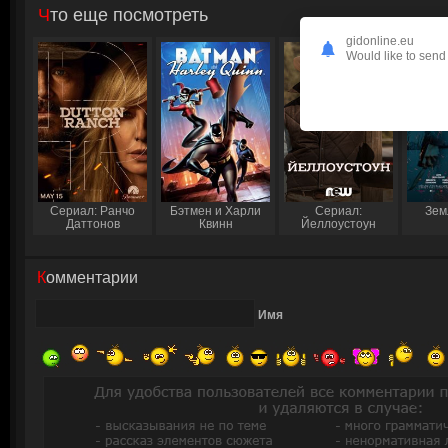
Что еще посмотреть
gidonline.eu
Would like to send 
Сериал: Ранчо
Бэтмен и Харли
Сериал:
Зем
Даттонов
Квинн
Йеллоустоун
Комментарии
Имя