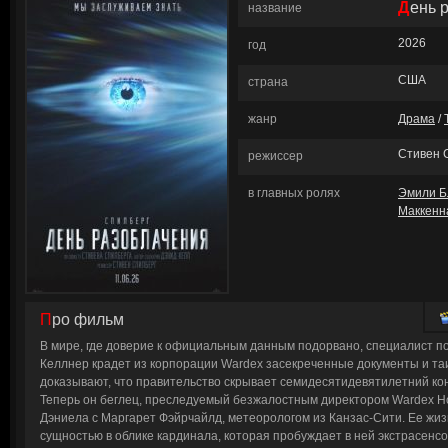
День
название
2026
год
США
страна
жанр
Драма
/
Стивен 
режиссер
в главных ролях
Эмили Б
Маккенн
Про фильм
В мире, где доверие к официальным данным подорвано, специалист п
Келлнер крадет из корпорации Wardex засекреченные документы и та
доказывают, что правительство скрывает семидесятидевятилетний ко
Теперь он беглец, преследуемый безжалостным директором Wardex Н
Дэниела с Маргарет Фэйрчайлд, метеорологом из Канзас-Сити. Ее жиз
сущностью в облике кардинала, которая пробуждает в ней экстрасенс