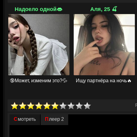
начинает говорить на любых языках и читать мысли.
Надоело одной👄
Аля, 25 🍒
Объединившись с бывшим коллегой Дэниела Хьюго Уэйкфилдом, лидер
решают обнародовать шокирующие факты. Их цель — раскрыть миру 
показать, что правительство годами использовало их технологии для 
финале, после публикации секретных архивов, в студию привозят ино
обращается к человечеству с посланием.
© ГидОнлайн
🔞Может, изменим это?💦
Ищу партнёра на ночь🔥
Смотреть
Плеер 2