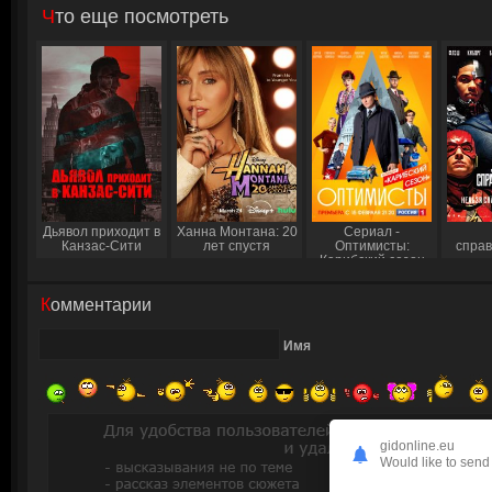
Что еще посмотреть
Дьявол приходит в
Ханна Монтана: 20
Сериал -
Канзас-Сити
лет спустя
Оптимисты:
спра
Карибский сезон
Комментарии
Имя
gidonline.eu
Would like to send 