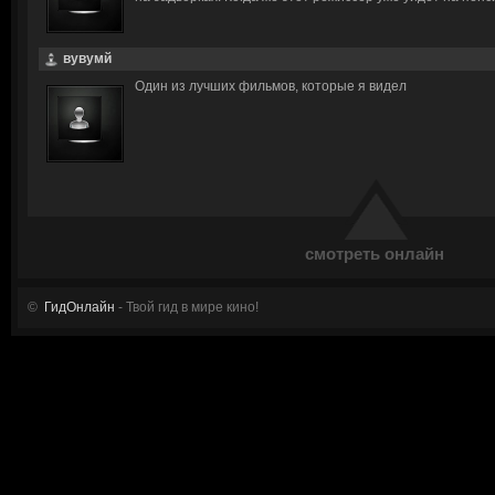
вувумй
Один из лучших фильмов, которые я видел
смотреть онлайн
©
ГидОнлайн
- Твой гид в мире кино!