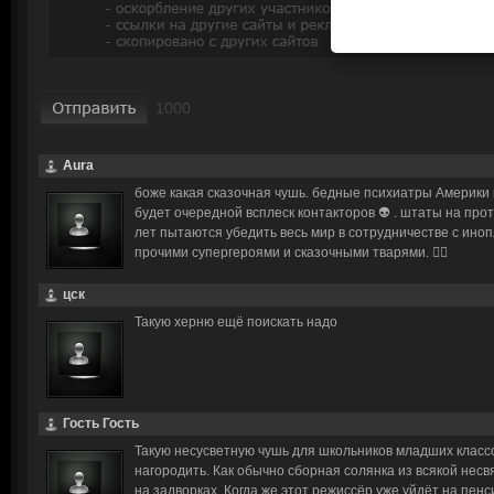
Aura
боже какая сказочная чушь. бедные психиатры Америки 
будет очередной всплеск контакторов 👽 . штаты на про
лет пытаются убедить весь мир в сотрудничестве с ино
прочими супергероями и сказочными тварями. 🤦‍♀️
цск
Такую херню ещё поискать надо
Гость Гость
Такую несусветную чушь для школьников младших классо
нагородить. Как обычно сборная солянка из всякой нес
на задворках. Когда же этот режиссёр уже уйдёт на пен