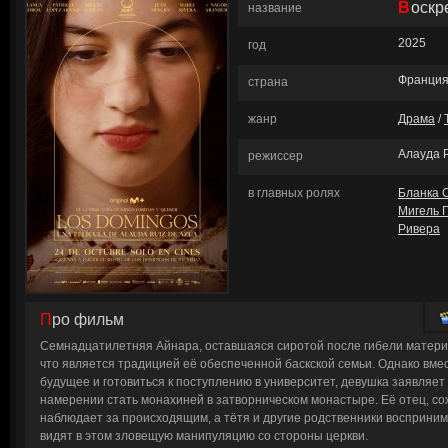
Воск
название
2025
год
Франция
страна
жанр
Драма
/
Алауда 
режиссер
в главных ролях
Бланка 
Мигель 
Ривера
Про фильм
Семнадцатилетняя Айнара, оставшаяся сиротой после гибели матери,
что является традицией её обеспеченной баскской семьи. Однако вмес
будущее и готовиться к поступлению в университет, девушка заявляет
намерении стать монахиней в затворническом монастыре. Её отец, со
наблюдает за происходящим, а тётя и другие родственники воспринима
видят в этом зловещую манипуляцию со стороны церкви.