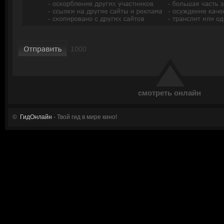
смотреть онлайн
©
ГидОнлайн
- Твой гид в мире кино!