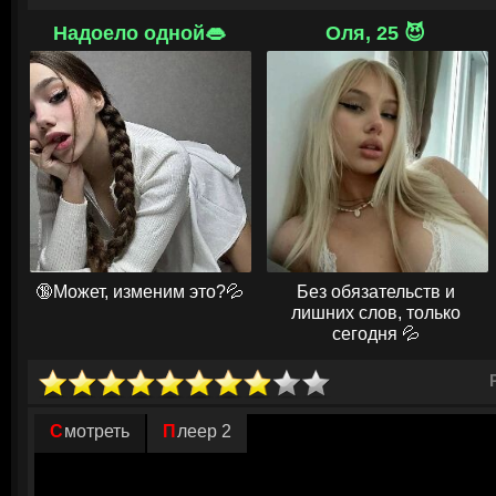
То, что могло бы стать личным выбором, становится причиной семейн
Надоело одной👄
Оля, 25 😈
обнажает старые обиды и заставляет задуматься о свободе, лицемер
обществе. Взрослым, которые уже планировали жизнь Айнары, предсто
разрушительный вопрос: действительно ли девушка слышит зов Бога,
попытка убежать от реальности и той пустоты, которую оставила смер
🔞Может, изменим это?💦
Без обязательств и
лишних слов, только
сегодня 💦
Смотреть
Плеер 2