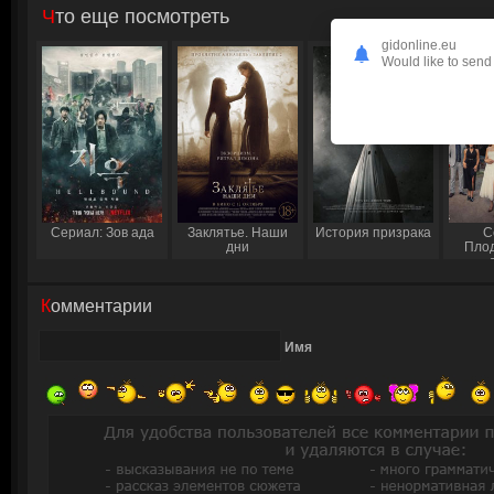
Что еще посмотреть
gidonline.eu
Would like to send 
Сериал: Зов ада
Заклятье. Наши
История призрака
С
дни
Пло
Комментарии
Имя