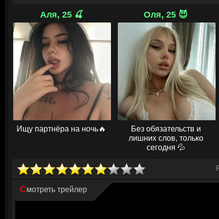
рушиться.
Аля, 25 🍒
Оля, 25 😈
Дети, получившие угощение, потеряли контроль над собой и стали б
Вооружённые топорами и другими опасными предметами, они начали с
соседи, которые ещё вчера наслаждались летним теплом и спокойстви
смертельной опасности. Им пришлось сражаться за свои жизни с соб
заложниками коварного «Мороженщика». Городок, который когда-то сл
погрузился в пучину безумия и кровавых событий.
© ГидОнлайн
Ищу партнёра на ночь🔥
Без обязательств и
лишних слов, только
сегодня 💦
Смотреть трейлер