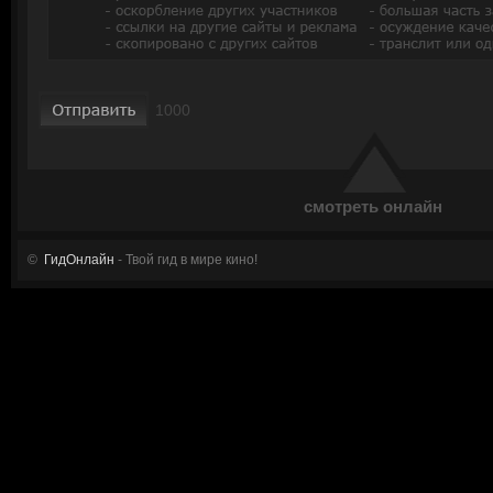
смотреть онлайн
©
ГидОнлайн
- Твой гид в мире кино!