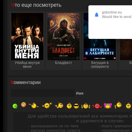
Что еще посмотреть
gidonline.eu
Would like to send 
Убийца внутри
Бладфест
Бегущая в
Х
меня
лабиринте
Комментарии
Имя