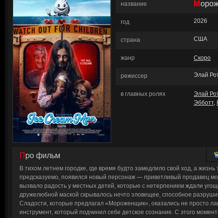
Моро
название
2026
год
США
страна
жанр
Скоро
Элай Ро
режиссер
в главных ролях
Элай Ро
Эбботт
,
Про фильм
В тихом летнем городке, где время будто замедлило свой ход, а жизнь
предсказуемо, появился новый персонаж — приветливый продавец мо
вызвало радость у местных детей, которые с нетерпением ждали угощ
дружелюбной маской скрывалось нечто зловещее, способное разрушит
Сладости, которые предлагал «Мороженщик», оказались не просто ла
инструмент, который подчинил себе детское сознание. С этого момен