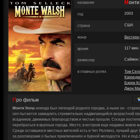
Монт
название
2003
год
США
страна
жанр
Вестерн
117 мин.
время
Саймон 
режиссер
в главных ролях
Том Сел
Кэрреди
Бэрри К
Джон Ма
Про фильм
Монти Уолш
некогда был легендой родного городка, а ныне он - старе
сил пытается замедлить стремительно надвигающийся возрастной пр
всадников, движимых благородством и честью прошли. Соседи постеп
перебраться в крупные города. Место, в котором еще недавно вовсю 
Среди оставшихся местных жителей есть и Чет Роллинз, лучший друг
за разговорами о былых приключениях и бурной молодости. Но и под 