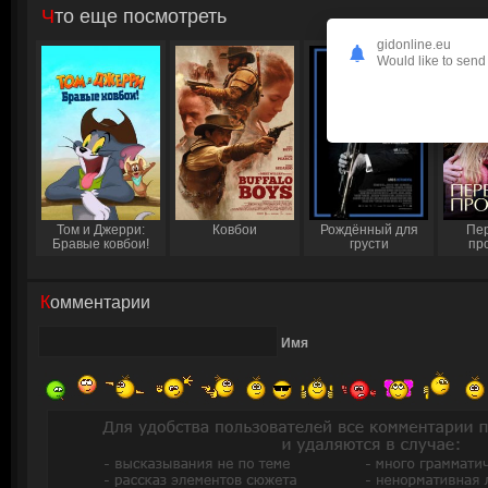
Что еще посмотреть
gidonline.eu
Would like to send 
Том и Джерри:
Ковбои
Рождённый для
Пер
Бравые ковбои!
грусти
пр
Комментарии
Имя