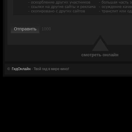
смотреть онлайн
©
ГидОнлайн
- Твой гид в мире кино!