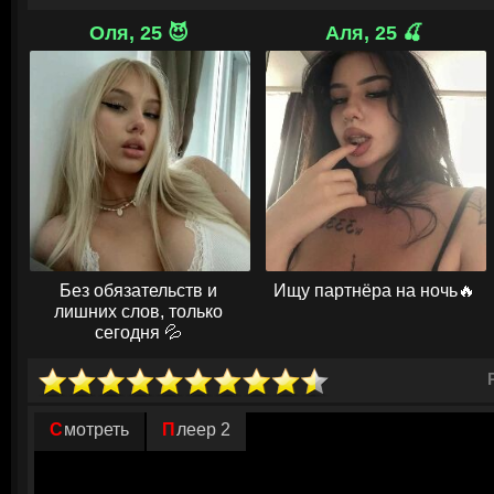
уходить на покой. В их маленьком мире все также кипят страсти.
Оля, 25 😈
Аля, 25 🍒
Монти уже давно очарован проституткой Мартиной. Женщина с непок
удивительной манерой радоваться жизненным мелочам. Чет ухаживае
магазина. Властная красотка держится на расстоянии, чем еще боль
неугомонного ухажера. Но фоне запутанных любовных увлечений и бе
человеческой души город потрясает жестокое убийство. Шорти Эстин
оказывается соучастником ужасного преступления. Пришло время взят
верного друга в борьбе за справедливость.
© ГидОнлайн
Без обязательств и
Ищу партнёра на ночь🔥
лишних слов, только
сегодня 💦
Смотреть
Плеер 2