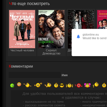
Что еще посмотреть
gidonline.eu
Would like to send 
Честный человек
Сериал:
Добро пожаловать,
Рома
Домоводство
незнакомец
Комментарии
Имя