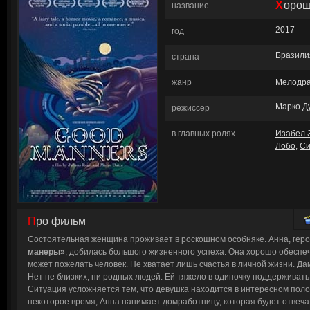
Хоро
название
2017
год
Бразили
страна
жанр
Мелодр
Марко Д
режиссер
в главных ролях
Изабел 
Лобо
,
Си
Про фильм
Состоятельная женщина проживает в роскошном особняке. Анна, ге
манеры»
, добилась большого жизненного успеха. Она хорошо обеспече
может пожелать человек. Не хватает лишь счастья в личной жизни. Да
Нет не близких, ни родных людей. Ей тяжело в одиночку поддерживать
Ситуация усложняется тем, что девушка находится в интересном поло
некоторое время, Анна нанимает домработницу, которая будет отвеча