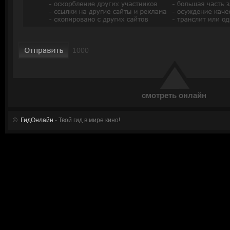
смотреть онлайн
©
ГидОнлайн
- Твой гид в мире кино!