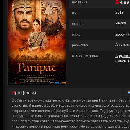
Битв
название
2019
год
Индия
страна
жанр
Боевик
/
Ашутош 
режиссер
в главных ролях
Арджун 
Санон
,
Про фильм
События военно-исторического фильма «Битва при Панипате» берут н
столетия. В далеком 1761-м году крупнейшее индуистское государств
стороны армии исламской республики Афганистана. Под руководство
вооруженные силы вторгаются на территорию столицы Дели, бросая 
прошлом султан совершал множество попыток завоевать область Инд
индусские войска и проливая реки крови. Но тогда ему не удалось одер