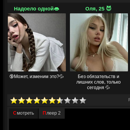
пытается нанести повторный удар.
Надоело одной👄
Оля, 25 😈
Главной целью Абдали по-прежнему является сокрушение Империи Ма
подчинить своей власти местный народ и покорить весь Индостан. Вн
силовиков, оказывается неожиданностью для индийского Императора.
никто в мире не осмелится пойти против Маратхов. Сын государя, над
решает дать достойный отпор противникам. Он собирает огромный пол
вражеские войска и защитить родные земли. Полем сражения воителе
пригород Панипат. Кому же из соперников удастся победить в жесток
🔞Может, изменим это?💦
Без обязательств и
лишних слов, только
сегодня 💦
Смотреть
Плеер 2