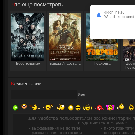
Что еще посмотреть
gidonline.eu
Would like to send 
Бесстрашные
Банды Индостана
Подлодка
Дрож
Повто
Комментарии
Имя