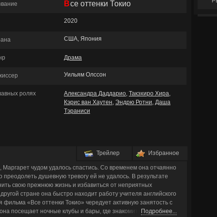
Р
Все оттенки Токио
звание
2020
США, Япония
рана
нр
Драма
Уильям Олссон
жиссер
главных ролях
Александра Даддарио
,
Такэхиро Хира
,
Кэрис ван Хаутен
,
Эндрю Ротни
,
Даша
Тэраниси
Трейлер
Избранное
 Маргарет чудом удалось спастись. Со временем она отчаянно
 преодолеть душевную тревогу ей не удалось. В результате
ить свою прежнюю жизнь и избавиться от неприятных
другой стране она быстро находит работу учителя английского
я фильма «Все оттенки Токио» чередует активную занятость с
на посещает ночные клубы и бары, где знакомится с
Подробнее...