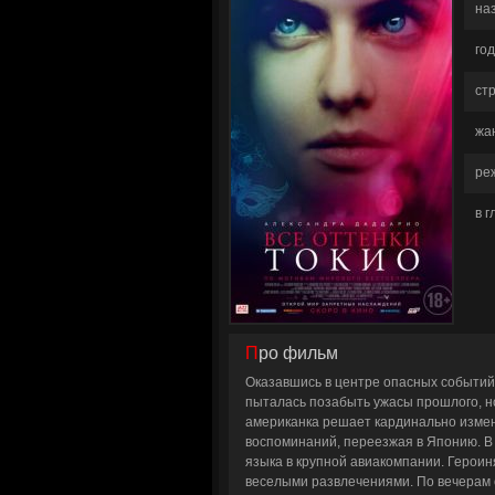
на
год
ст
жа
ре
в 
Про фильм
Оказавшись в центре опасных событий,
пыталась позабыть ужасы прошлого, но
американка решает кардинально измен
воспоминаний, переезжая в Японию. В 
языка в крупной авиакомпании. Героин
веселыми развлечениями. По вечерам о