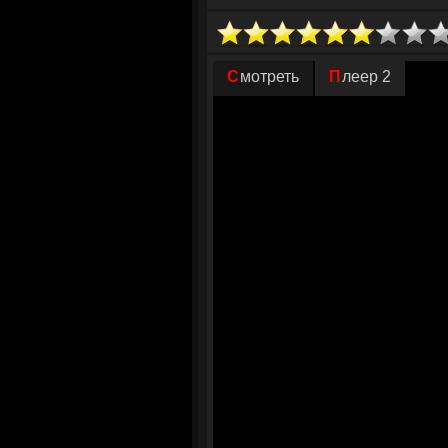
обаятельными и страстными любовник
Во время очередной вечерней прогулк
случайно встречает обаятельного мужч
Смотреть
Плеер 2
якудзы. Между парой возникает обоюд
безмерному наслаждению, оказываясь 
любовник, не желает отпускать избранн
выхода. Вскоре ей открывается жуткая 
несчастной молодой девушки…
© Гид