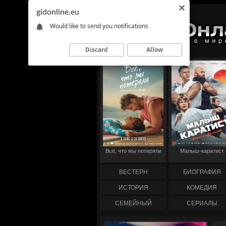
gidonline.eu
Would like to send you notifications
Discard
Allow
Всё, что мы потеряли
Малыш-каратист
ВЕСТЕРН
БИОГРАФИЯ
ИСТОРИЯ
КОМЕДИЯ
СЕМЕЙНЫЙ
СЕРИАЛЫ