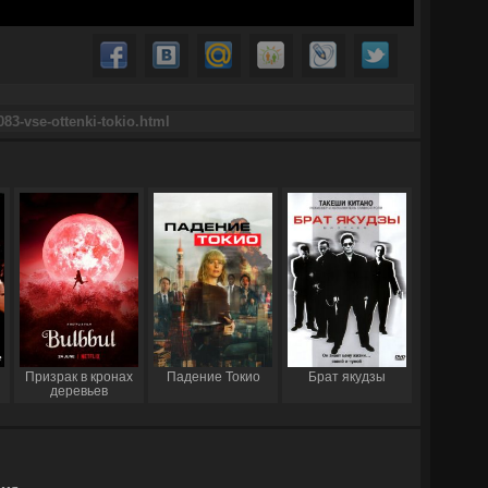
Призрак в кронах
Падение Токио
Брат якудзы
деревьев