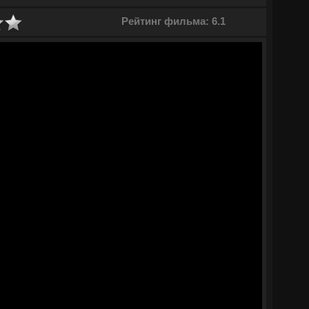
ами.
Рейтинг фильма: 6.1
и, пребывая в поисках любовных приключений, Маргарет
ину Кадзу. Он является главарем опасного мафиозного клана
ная взаимосвязь, полная страсти и желания. Девушка поддается
марионеткой в руках доминанта. Властный и надменный
ицу. Героиня осознает, что оказалась в ловушке, из которой нет
правда, когда она знает об исчезновении похожей на нее
Онлайн