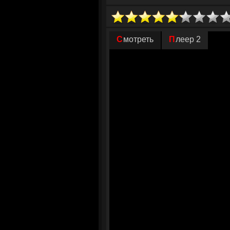
появится красная точка от снайперской
К Надиной радости мужчина воспринял
— через небольшое количество месяцев
Смотреть
Плеер 2
них начнется новая, интересная жизн
по северной Швеции. Отправившись в п
безотрывно какой-то неизвестный крад
открыта настоящая охота, трофеем кот
находится в положении фаворита — ка
берет свое.
© ГидОнлайн