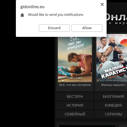
gidonline.eu
Would like to send you notifications
Discard
Allow
Всё, что мы потеряли
Малыш-каратист
ВЕСТЕРН
БИОГРАФИЯ
ИСТОРИЯ
КОМЕДИЯ
СЕМЕЙНЫЙ
СЕРИАЛЫ