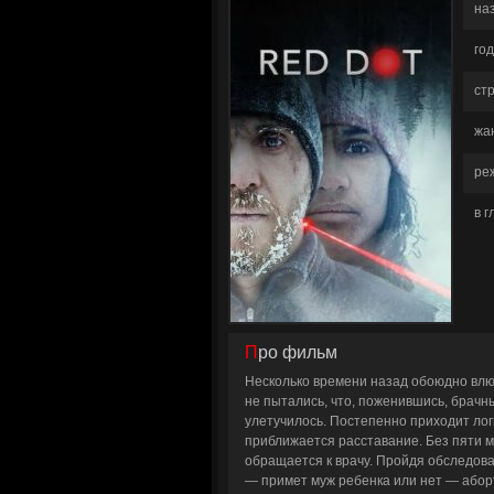
на
год
ст
жа
ре
в 
Про фильм
Несколько времени назад обоюдно влю
не пытались, что, поженившись, брачны
улетучилось. Постепенно приходит ло
приближается расставание. Без пяти м
обращается к врачу. Пройдя обследова
— примет муж ребенка или нет — аборт