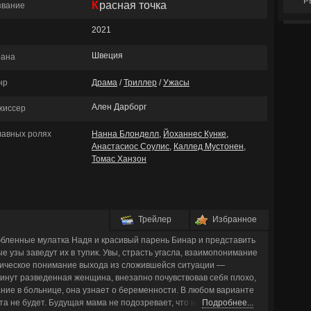
Р
Красная точка
звание
2021
Швеция
рана
нр
Драма
/
Триллер
/
Ужасы
Ален Дарборг
жиссер
главных ролях
Нанна Блонделл
,
Йоханнес Кунке
,
Анастасиос Соулис
,
Каллед Мустонен
,
Томас Ханзон
Трейлер
Избранное
бленные мулатка Надя и красивый парень Бинар и представить
е узы заведут их в тупик. Увы, страсть угасла, взаимопонимание
гическое понимание выхода из сложившейся ситуации —
инут разведенная женщина, внезапно почувствовав себя плохо,
ние в больнице, она узнает о беременности. В любом варианте
а не будет. Будущая мама не подозревает, что на ее лбу скоро
Подробнее...