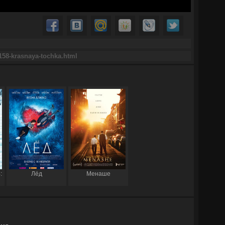
:
Лёд
Менаше