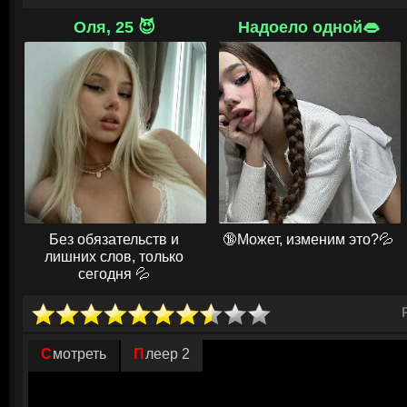
этому делу имеет отношение Борис Бобров — представитель крупного
политической партии. Коллега начинает активные следственные дейст
Оля, 25 😈
Надоело одной👄
причастности предпринимателя.
В ходе следствия на поверхность всплывает ряд очень интересных и 
похищают Лару. Сам Никита не сразу понял, что его любимая пропала, 
командировку в Париж. После похищения факты говорят о том, что вс
простое стечение обстоятельств. Перед героями встает сложная задач
этом не навредить Ларе.
© ГидОнлайн
Без обязательств и
🔞Может, изменим это?💦
лишних слов, только
сегодня 💦
Смотреть
Плеер 2