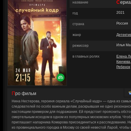
Сери
название
2021
год
Россия
страна
жанр
Детекти
Илья Ма
режиссер
в главных ролях
Елена Л
Кинчева
Ребенок
Про фильм
Нина Нестерова, героиня сериала «Случайный кадр» — одна из самы
следователей по особо важным делам, раскрывшая не одно резонанс
настоящим примером для подражания. Ей предстоит прояснить обсто
смертельным исходом в одном из популярных московских клубов. Чтоб
приглашает напарника Комарова присоединиться к расследованию. Н
из провинциального городка в Москву со своей невестой Ларой, чтобы 