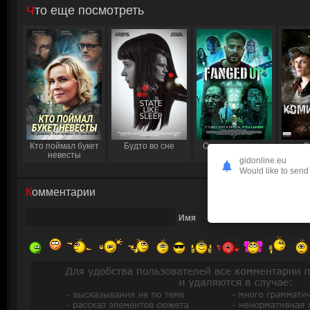
Что еще посмотреть
Кто поймал букет
Будто во сне
Отклыкаченные
С
невесты
Ком
gidonline.eu
Would like to send 
Комментарии
Имя