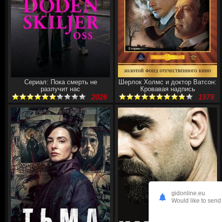
Сериал: Пока смерть не
Шерлок Холмс и доктор Ватсон:
разлучит нас
Кровавая надпись
2026
1979
gidonline.eu
Would like to send 