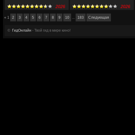
2026
2026
«
1
2
3
4
5
6
7
8
9
10
...
183
Следующая
©
ГидОнлайн
- Твой гид в мире кино!