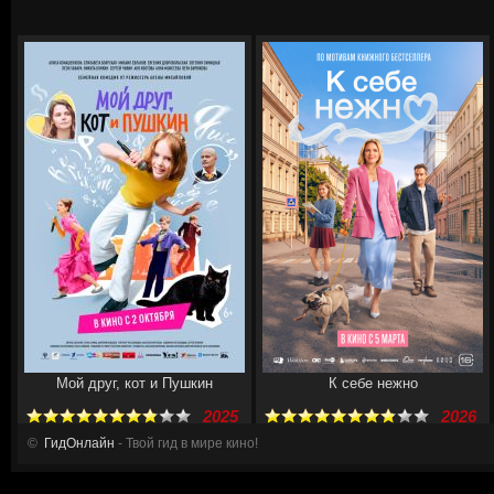
Мой друг, кот и Пушкин
К себе нежно
2025
2026
©
ГидОнлайн
- Твой гид в мире кино!