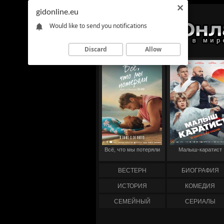
gidonline.eu
Would like to send you notifications
Discard
Allow
Всё, что мы потеряли
Малыш-каратист
ВЕСТЕРН
БИОГРАФИЯ
ИСТОРИЯ
КОМЕДИЯ
СЕМЕЙНЫЙ
СЕРИАЛЫ