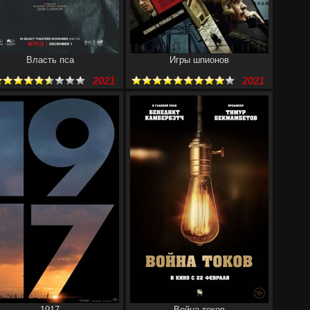
Власть пса
Игры шпионов
2021
2021
1917
Война токов