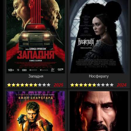
Западня
Носферату
2025
2024