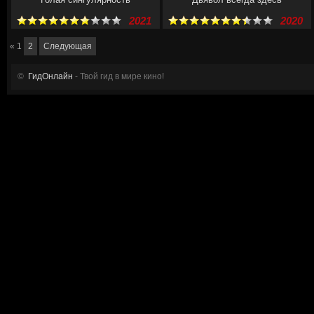
2021
2020
«
1
2
Следующая
©
ГидОнлайн
- Твой гид в мире кино!