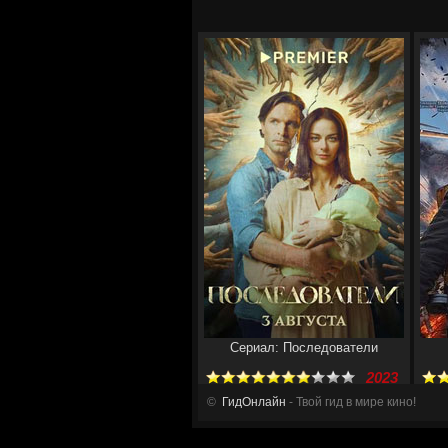
Сериал: Последователи
2023
©
ГидОнлайн
- Твой гид в мире кино!