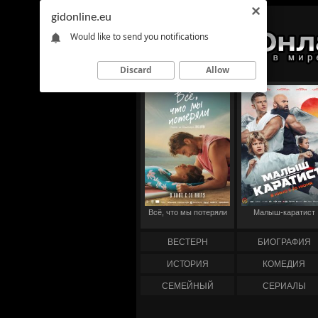
gidonline.eu
Would like to send you notifications
Discard
Allow
Всё, что мы потеряли
Малыш-каратист
ВЕСТЕРН
БИОГРАФИЯ
ИСТОРИЯ
КОМЕДИЯ
СЕМЕЙНЫЙ
СЕРИАЛЫ