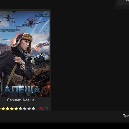
Р
Сериал: Алёша
2020
При