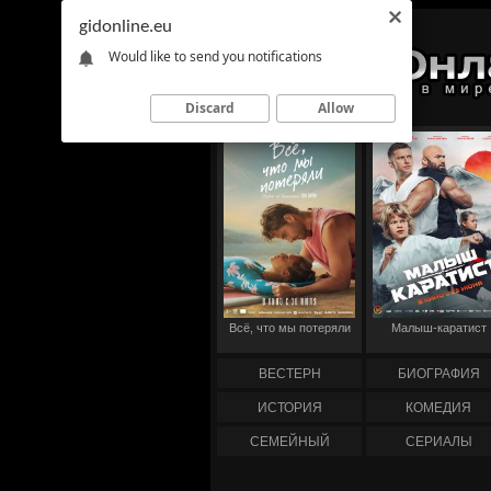
gidonline.eu
Would like to send you notifications
Discard
Allow
Всё, что мы потеряли
Малыш-каратист
ВЕСТЕРН
БИОГРАФИЯ
ИСТОРИЯ
КОМЕДИЯ
СЕМЕЙНЫЙ
СЕРИАЛЫ