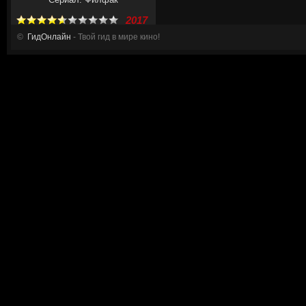
2017
©
ГидОнлайн
- Твой гид в мире кино!