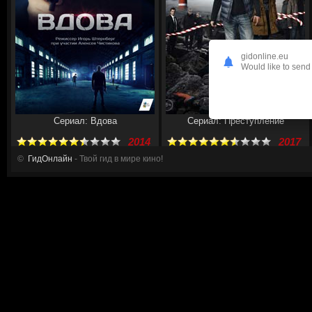
gidonline.eu
Would like to send 
Сериал: Вдова
Сериал: Преступление
2014
2017
©
ГидОнлайн
- Твой гид в мире кино!