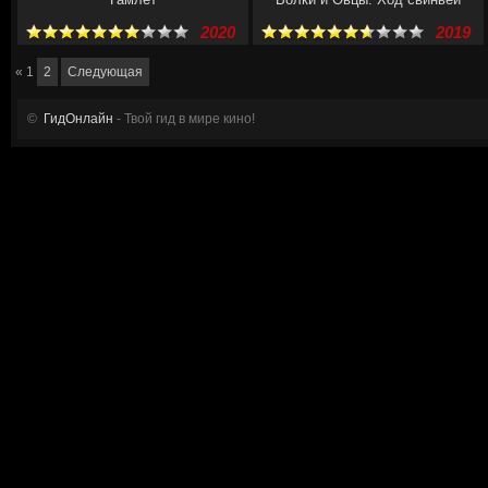
2020
2019
«
1
2
Следующая
©
ГидОнлайн
- Твой гид в мире кино!