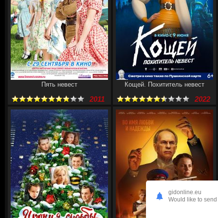
Пять невест
Кощей. Похититель невест
2011
2022
gidonline.eu
Would like to send 