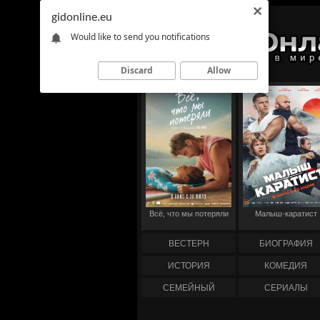
gidonline.eu
Would like to send you notifications
Discard
Allow
Всё, что мы потеряли
Малыш-каратист
ВЕСТЕРН
БИОГРАФИЯ
ИСТОРИЯ
КОМЕДИЯ
СЕМЕЙНЫЙ
СЕРИАЛЫ