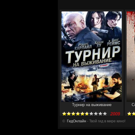
Турнир на выживание
С
2009
©
ГидОнлайн
- Твой гид в мире кино!