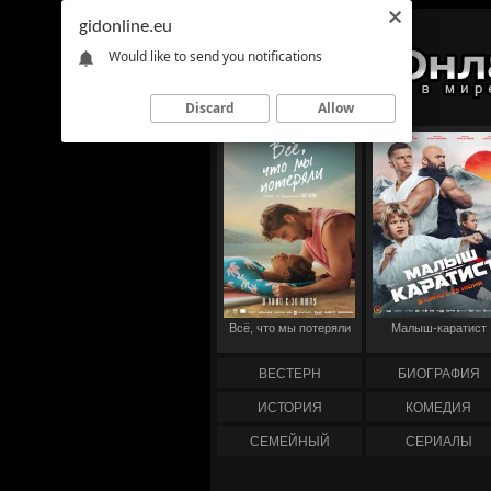
gidonline.eu
Would like to send you notifications
Discard
Allow
Всё, что мы потеряли
Малыш-каратист
ВЕСТЕРН
БИОГРАФИЯ
ИСТОРИЯ
КОМЕДИЯ
СЕМЕЙНЫЙ
СЕРИАЛЫ