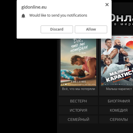
gidonline.eu
Would like to send you notifications
Discard
Allow
Всё, что мы потеряли
Малыш-каратист
ВЕСТЕРН
БИОГРАФИЯ
ИСТОРИЯ
КОМЕДИЯ
СЕМЕЙНЫЙ
СЕРИАЛЫ